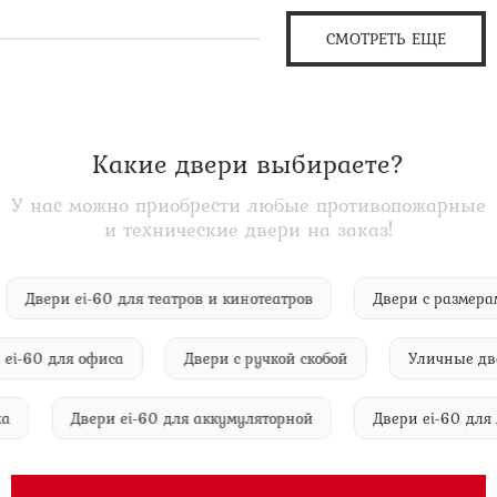
СМОТРЕТЬ ЕЩЕ
Какие двери выбираете?
У нас можно приобрести любые противопожарные
и технические двери на заказ!
Двери ei-60 для театров и кинотеатров
Двери с раз
-60 для офиса
Двери с ручкой скобой
Уличные двери
аража
Двери ei-60 для аккумуляторной
Двери ei-60 