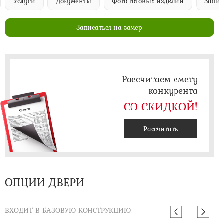
Услуги
Документы
Фото готовых изделий
Запи
Записаться на замер
Рассчитаем смету
конкурента
СО СКИДКОЙ!
Рассчитать
ОПЦИИ ДВЕРИ
ВХОДИТ В БАЗОВУЮ КОНСТРУКЦИЮ: