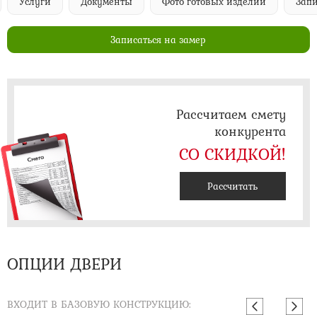
Услуги
Документы
Фото готовых изделий
Запи
Записаться на замер
Рассчитаем смету
конкурента
СО СКИДКОЙ!
Рассчитать
ОПЦИИ ДВЕРИ
ВХОДИТ В БАЗОВУЮ КОНСТРУКЦИЮ: