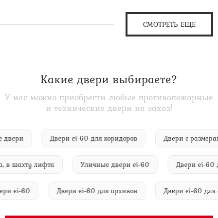
СМОТРЕТЬ ЕЩЕ
Какие двери выбираете?
У нас можно приобрести любые противопожарные
и технические двери на заказ!
ские двери
Двери ei-60 для коридоров
Двери с раз
 шахту лифта
Уличные двери ei-60
Двери ei-60 для
 двери ei-60
Двери ei-60 для архивов
Двери ei-60