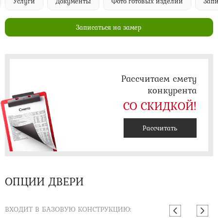
Услуги
Документы
Фото готовых изделий
Запи
Записаться на замер
Рассчитаем смету
конкурента
СО СКИДКОЙ!
Рассчитать
ОПЦИИ ДВЕРИ
ВХОДИТ В БАЗОВУЮ КОНСТРУКЦИЮ: