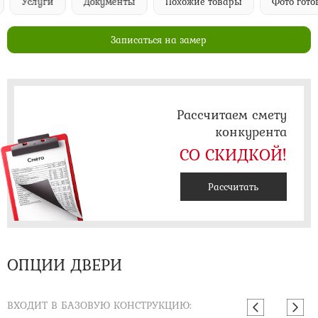
Услуги
Документы
Похожие товары
Фото гото
Записаться на замер
Рассчитаем смету
конкурента
СО СКИДКОЙ!
Рассчитать
ОПЦИИ ДВЕРИ
ВХОДИТ В БАЗОВУЮ КОНСТРУКЦИЮ: