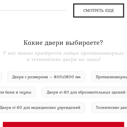
СМОТРЕТЬ ЕЩЕ
Какие двери выбираете?
У нас можно приобрести любые противопожарные
и технические двери на заказ!
аря
Двери с размерами — 800х1800 мм
Противопож
бани и сауны
Двери ei-60 для образовательных зданий и 
Двери ei-60 для медицинских учреждений
Технические