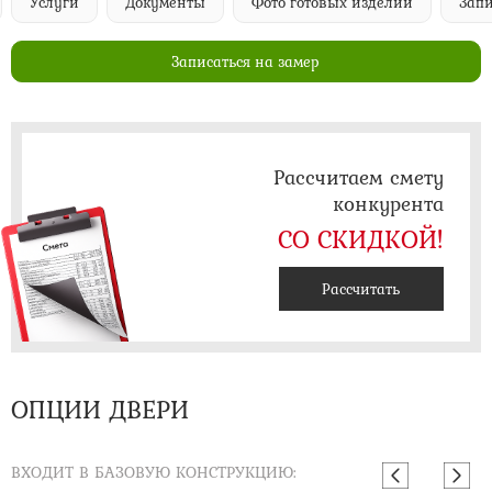
Услуги
Документы
Фото готовых изделий
Запи
Записаться на замер
Рассчитаем смету
конкурента
СО СКИДКОЙ!
Рассчитать
ОПЦИИ ДВЕРИ
ВХОДИТ В БАЗОВУЮ КОНСТРУКЦИЮ: