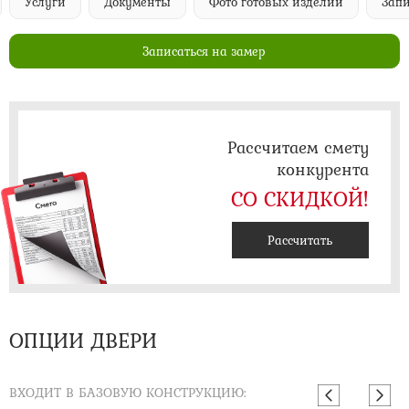
Услуги
Документы
Фото готовых изделий
Запи
Записаться на замер
Рассчитаем смету
конкурента
СО СКИДКОЙ!
Рассчитать
ОПЦИИ ДВЕРИ
ВХОДИТ В БАЗОВУЮ КОНСТРУКЦИЮ: