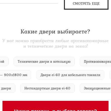
СМОТРЕТЬ ЕЩЕ
Какие двери выбираете?
У нас можно приобрести любые противопожарные
и технические двери на заказ!
чечной
Технические двери в котельную
Противопож
900х1800 мм
Двери ei-60 для кабельного тоннеля
Д
ские двери
Нестандартные двери ei-60
Эвакуационн