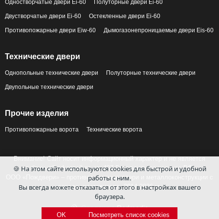
Одностворчатые двери Ei-60
Полуторные двери Ei-60
Двустворчатые двери Ei-60
Остекленные двери Ei-60
Противопожарные двери Eiw-60
Дымогазонепроницаемые двери Eis-60
Технические двери
Однопольные технические двери
Полуторные технические двери
Двупольные технические двери
Прочие изделия
Противопожарные ворота
Технические ворота
Внимание! Сайт носит информационный характер и не является
🍪 На этом сайте используются cookies для быстрой и удобной
публичной офертой по ст. 437 Гражданского кодекса РФ.
работы с ним.
ООО «Пождвери» – противопожарные двери и металлоконструкции с
Вы всегда можете отказаться от этого в настройках вашего
завода-изготовителя, 2014-2026 гг.
браузера.
Сделано в
Redmedia
OK
Посмотреть список cookies