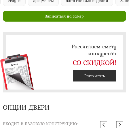
Услуги
Документы
Фото готовых изделий
Запи
Записаться на замер
Рассчитаем смету
конкурента
СО СКИДКОЙ!
Рассчитать
ОПЦИИ ДВЕРИ
ВХОДИТ В БАЗОВУЮ КОНСТРУКЦИЮ: