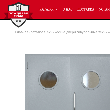
КАТАЛОГ
О НАС
ДОСТАВКА
УСТАН
Главная
/
Каталог
/
Технические двери
/
Двупольные технич
ПРОТИВОПОЖАРНЫЕ ДВЕРИ
Однопольные двери ei-60
(2
Полуторные двери ei-60
(204
Двупольные двери ei-60
(158
Глухие двери ei-60
Остекленные двери ei-60
Светопозрачные двери с мак
Двери с отделкой МДФ ei-60
Двери антипаника ei-60
Дымогазонепрницаемые двер
Двери ei-60 с отбойником
Двери ei-60 для медицинск