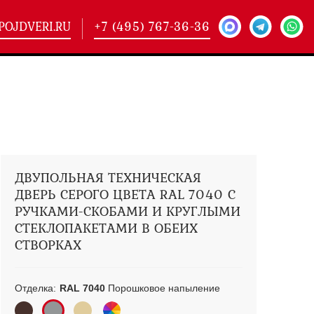
POJDVERI.RU
+7 (495) 767-36-36
-
425)
кие двери
(101)
ие двери
(146)
ие двери
(178)
ДВУПОЛЬНАЯ ТЕХНИЧЕСКАЯ
ДВЕРЬ СЕРОГО ЦВЕТА RAL 7040 С
РУЧКАМИ-СКОБАМИ И КРУГЛЫМИ
СТЕКЛОПАКЕТАМИ В ОБЕИХ
СТВОРКАХ
Отделка:
RAL 7040
Порошковое напыление