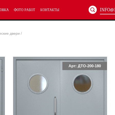
INFO@
ОВКА
ФОТО РАБОТ
КОНТАКТЫ
Артикул:
ХХХ-xxx
еские двери
/
ТЕХНИЧЕСКИЕ ДВЕРИ
(586)
(
Однопольные техничес
24)
Полуторные техническ
)
Двупольные техническ
)
Арт: ДТО-200-180
симальным остеклением eiw-60
и eis-60
их учреждений