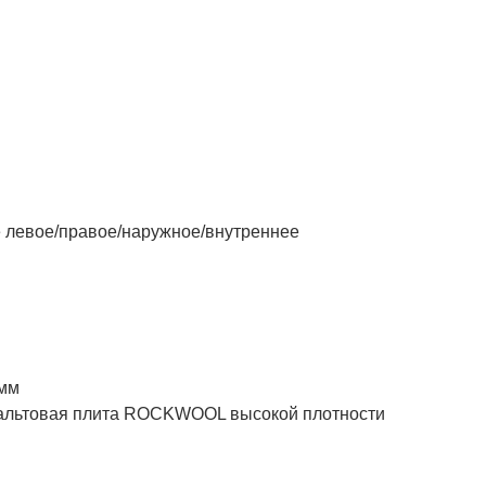
левое/правое/наружное/внутреннее
 мм
товая плита ROCKWOOL высокой плотности