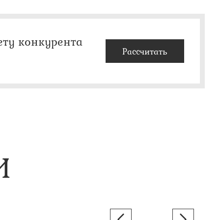
ету конкурента
Рассчитать
И