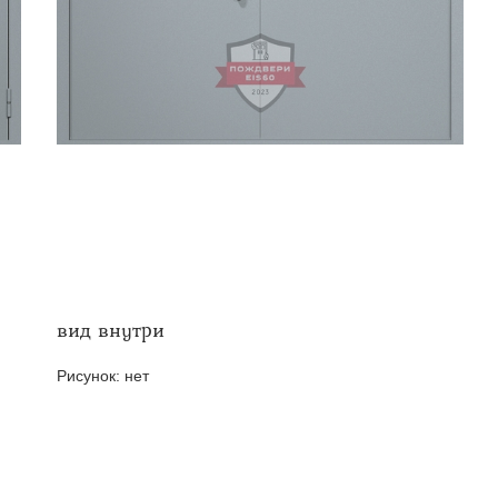
твенных помещений
стыковочным узлом
вид внутри
Рисунок:
нет