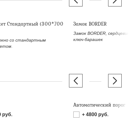
кет Стандартный (300*700
Замок BORDER
Замок BORDER, сердцевина (л
ключ-барашек
окно со стандартным
етом.
Автоматический порог
0
руб.
+
4800
руб.