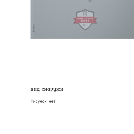
Двери ei-60 для производс
Противопожарные двери со 
вид снаружи
Рисунок:
нет