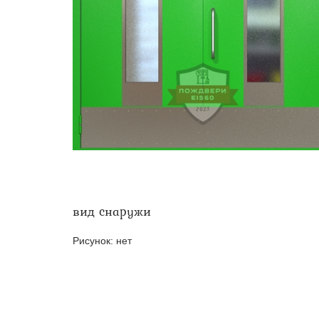
Двери ei-60 для производс
Противопожарные двери со 
вид снаружи
Рисунок:
нет