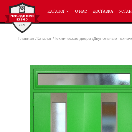
КАТАЛОГ
О НАС
ДОСТАВКА
УСТАН
Главная
/
Каталог
/
Технические двери
/
Двупольные технич
ПРОТИВОПОЖАРНЫЕ ДВЕРИ
Однопольные двери ei-60
(2
Полуторные двери ei-60
(204
Двупольные двери ei-60
(158
Глухие двери ei-60
Остекленные двери ei-60
Светопозрачные двери с мак
Двери с отделкой МДФ ei-60
Двери антипаника ei-60
Дымогазонепрницаемые двер
Двери ei-60 с отбойником
Двери ei-60 для медицинск