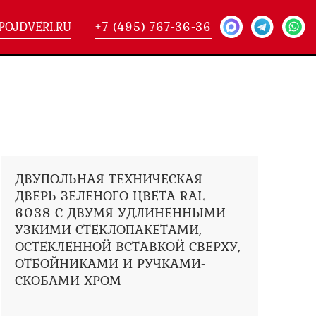
POJDVERI.RU
+7 (495) 767-36-36
-
425)
кие двери
(101)
ие двери
(146)
ие двери
(178)
ДВУПОЛЬНАЯ ТЕХНИЧЕСКАЯ
ДВЕРЬ ЗЕЛЕНОГО ЦВЕТА RAL
6038 С ДВУМЯ УДЛИНЕННЫМИ
УЗКИМИ СТЕКЛОПАКЕТАМИ,
ОСТЕКЛЕННОЙ ВСТАВКОЙ СВЕРХУ,
ОТБОЙНИКАМИ И РУЧКАМИ-
СКОБАМИ ХРОМ