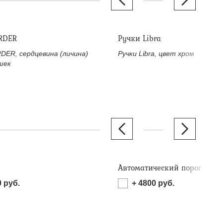
RDER
Ручки Libra
DER, сердцевина (личина)
Ручки Libra, цвет хром
шек
Автоматический порог
0
руб.
+
4800
руб.