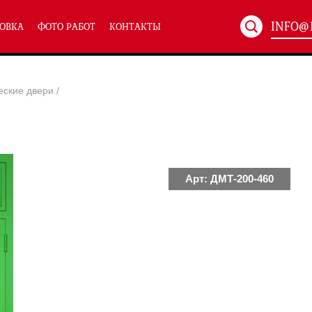
INFO@
ОВКА
ФОТО РАБОТ
КОНТАКТЫ
Артикул:
ХХХ-xxx
еские двери
/
ТЕХНИЧЕСКИЕ ДВЕРИ
(586)
(
Однопольные техничес
24)
Полуторные техническ
)
Двупольные техническ
)
Арт: ДМТ-200-460
симальным остеклением eiw-60
и eis-60
их учреждений