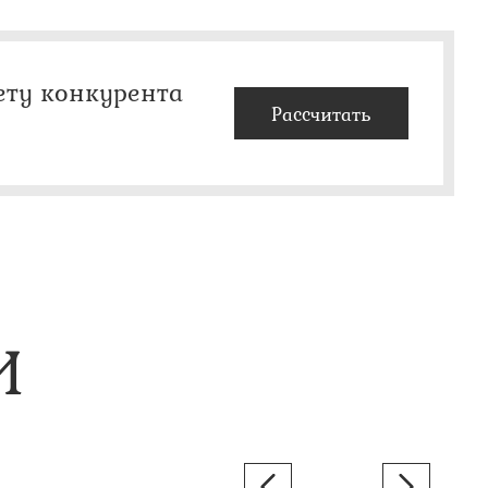
ету конкурента
Рассчитать
И