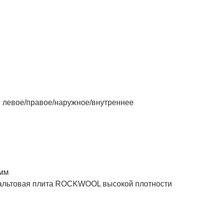
левое/правое/наружное/внутреннее
 мм
товая плита ROCKWOOL высокой плотности