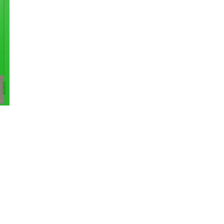
твенных помещений
стыковочным узлом