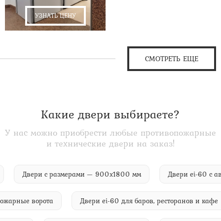
УЗНАТЬ ЦЕНУ
СМОТРЕТЬ ЕЩЕ
Какие двери выбираете?
У нас можно приобрести любые противопожарные
и технические двери на заказ!
-60
Двери с размерами — 900х1800 мм
Двери ei-6
рные ворота
Двери ei-60 для баров, ресторанов и кафе