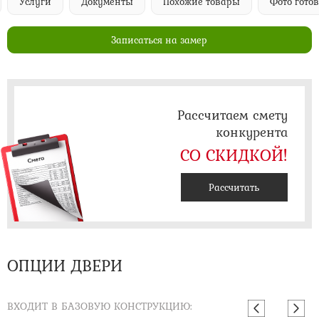
Услуги
Документы
Похожие товары
Фото гото
Записаться на замер
Рассчитаем смету
конкурента
СО СКИДКОЙ!
Рассчитать
ОПЦИИ ДВЕРИ
ВХОДИТ В БАЗОВУЮ КОНСТРУКЦИЮ: