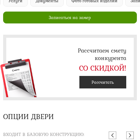
Услуги
Документы
Фото готовых изделий
Запи
Записаться на замер
Рассчитаем смету
конкурента
СО СКИДКОЙ!
Рассчитать
ОПЦИИ ДВЕРИ
ВХОДИТ В БАЗОВУЮ КОНСТРУКЦИЮ: