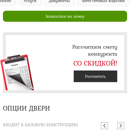
Услуги
Документы
Фото готовых изделий
Запи
Записаться на замер
Рассчитаем смету
конкурента
СО СКИДКОЙ!
Рассчитать
ОПЦИИ ДВЕРИ
ВХОДИТ В БАЗОВУЮ КОНСТРУКЦИЮ: