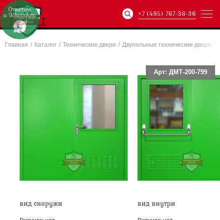
Ответим
+7 (495) 767-36-36
в WhatsApp:
Главная
/
Каталог
/
Технические двери
/
Двупольные технические двери
/
Артикул:
ХХХ-xxx-
Арт: ДМТ-200-799
вид снаружи
вид внутри