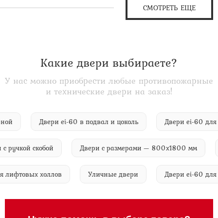
СМОТРЕТЬ ЕЩЕ
Какие двери выбираете?
У нас можно приобрести любые противопожарные
и технические двери на заказ!
яторной
Двери ei-60 в подвал и цоколь
Двери ei-60
ручкой скобой
Двери с размерами — 800х1800 мм
Д
0 для лифтовых холлов
Уличные двери
Двери ei-60 