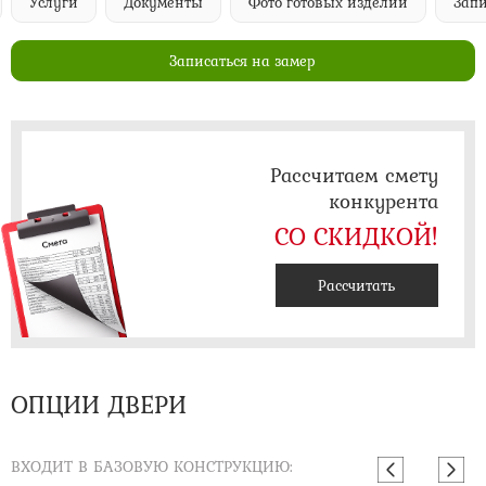
Услуги
Документы
Фото готовых изделий
Запи
Записаться на замер
Рассчитаем смету
конкурента
СО СКИДКОЙ!
Рассчитать
ОПЦИИ ДВЕРИ
ВХОДИТ В БАЗОВУЮ КОНСТРУКЦИЮ: