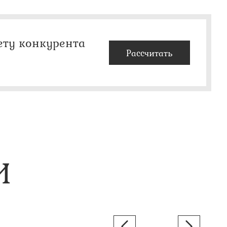
ету конкурента
Рассчитать
И