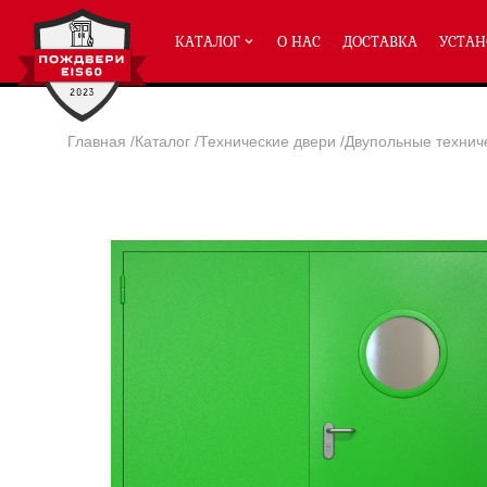
КАТАЛОГ
О НАС
ДОСТАВКА
УСТАН
Главная
/
Каталог
/
Технические двери
/
Двупольные технич
ПРОТИВОПОЖАРНЫЕ ДВЕРИ
Однопольные двери ei-60
(2
Полуторные двери ei-60
(204
Двупольные двери ei-60
(158
Глухие двери ei-60
Остекленные двери ei-60
Светопозрачные двери с мак
Двери с отделкой МДФ ei-60
Двери антипаника ei-60
Дымогазонепрницаемые двер
Двери ei-60 с отбойником
Двери ei-60 для медицинск