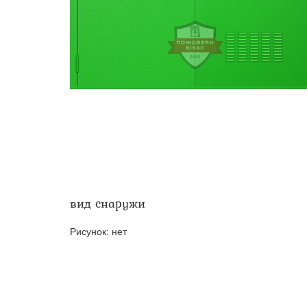
Двери ei-60 для производс
Противопожарные двери со 
вид снаружи
Рисунок:
нет