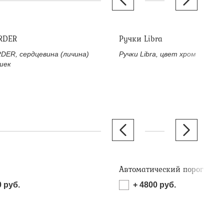
RDER
Ручки Libra
DER, сердцевина (личина)
Ручки Libra, цвет хром
шек
Автоматический порог
0
руб.
+
4800
руб.