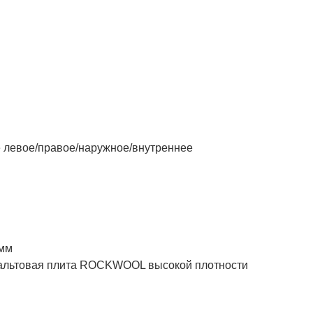
левое/правое/наружное/внутреннее
 мм
товая плита ROCKWOOL высокой плотности