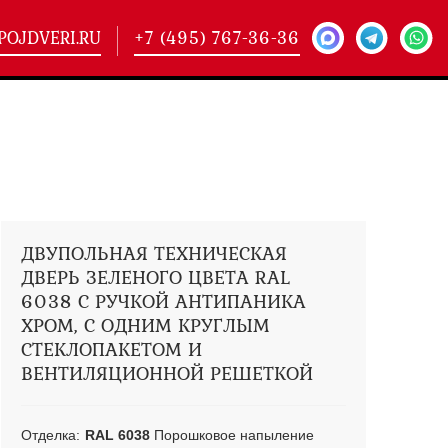
POJDVERI.RU
+7 (495) 767-36-36
-
425)
кие двери
(101)
ие двери
(146)
ие двери
(178)
ДВУПОЛЬНАЯ ТЕХНИЧЕСКАЯ
ДВЕРЬ ЗЕЛЕНОГО ЦВЕТА RAL
6038 С РУЧКОЙ АНТИПАНИКА
ХРОМ, С ОДНИМ КРУГЛЫМ
СТЕКЛОПАКЕТОМ И
ВЕНТИЛЯЦИОННОЙ РЕШЕТКОЙ
Отделка:
RAL 6038
Порошковое напыление