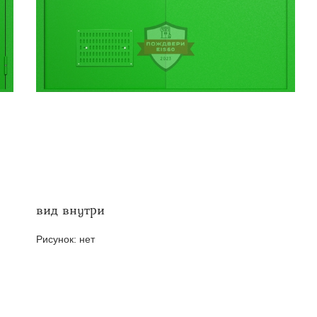
твенных помещений
стыковочным узлом
вид внутри
Рисунок:
нет