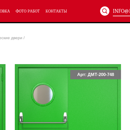
INFO@
ОВКА
ФОТО РАБОТ
КОНТАКТЫ
Артикул:
ХХХ-xxx
еские двери
/
ТЕХНИЧЕСКИЕ ДВЕРИ
(586)
(
Однопольные техничес
24)
Полуторные техническ
)
Двупольные техническ
)
Арт: ДМТ-200-748
симальным остеклением eiw-60
и eis-60
их учреждений