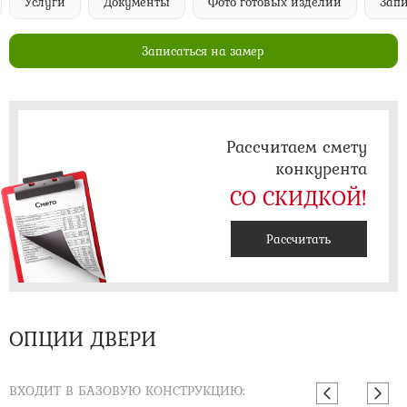
Услуги
Документы
Фото готовых изделий
Запи
Записаться на замер
Рассчитаем смету
конкурента
СО СКИДКОЙ!
Рассчитать
ОПЦИИ ДВЕРИ
ВХОДИТ В БАЗОВУЮ КОНСТРУКЦИЮ: