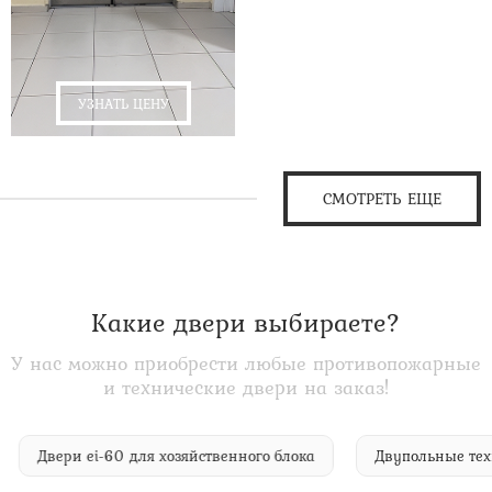
УЗНАТЬ ЦЕНУ
СМОТРЕТЬ ЕЩЕ
Какие двери выбираете?
У нас можно приобрести любые противопожарные
и технические двери на заказ!
а
Двери ei-60 для хозяйственного блока
Двупольные