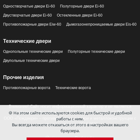
Одностворчатые двери Ei-60
Полуторные двери Ei-60
Двустворчатые двери Ei-60
Остекленные двери Ei-60
Противопожарные двери Eiw-60
Дымогазонепроницаемые двери Eis-60
Технические двери
Однопольные технические двери
Полуторные технические двери
Двупольные технические двери
Прочие изделия
Противопожарные ворота
Технические ворота
Внимание! Сайт носит информационный характер и не является
🍪 На этом сайте используются cookies для быстрой и удобной
публичной офертой по ст. 437 Гражданского кодекса РФ.
работы с ним.
ООО «Пождвери» – противопожарные двери и металлоконструкции с
Вы всегда можете отказаться от этого в настройках вашего
завода-изготовителя, 2014-2026 гг.
браузера.
Сделано в
Redmedia