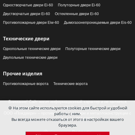
Одностворчатые двери Ei-60
Полуторные двери Ei-60
Двустворчатые двери Ei-60
Остекленные двери Ei-60
Противопожарные двери Eiw-60
Дымогазонепроницаемые двери Eis-60
Технические двери
Однопольные технические двери
Полуторные технические двери
Двупольные технические двери
Прочие изделия
Противопожарные ворота
Технические ворота
Внимание! Сайт носит информационный характер и не является
🍪 На этом сайте используются cookies для быстрой и удобной
публичной офертой по ст. 437 Гражданского кодекса РФ.
работы с ним.
ООО «Пождвери» – противопожарные двери и металлоконструкции с
Вы всегда можете отказаться от этого в настройках вашего
завода-изготовителя, 2014-2026 гг.
браузера.
Сделано в
Redmedia