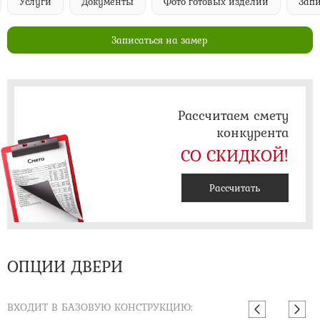
Услуги
Документы
Фото готовых изделий
Запи
Записаться на замер
Рассчитаем смету
конкурента
СО СКИДКОЙ!
Рассчитать
ОПЦИИ ДВЕРИ
ВХОДИТ В БАЗОВУЮ КОНСТРУКЦИЮ: