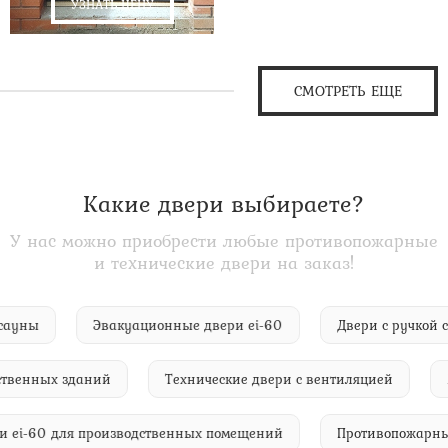
УЗНАТЬ ЦЕНУ
СМОТРЕТЬ ЕЩЕ
Какие двери выбираете?
У нас можно приобрести любые противопожарные
и технические двери на заказ!
ни и сауны
Эвакуационные двери ei-60
Двери с ручк
енных зданий
Технические двери с вентиляцией
Бел
Двери ei-60 для производственных помещений
Противопож