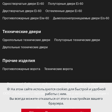
Одностворчатые двери Ei-60
Полуторные двери Ei-60
Двустворчатые двери Ei-60
Остекленные двери Ei-60
Противопожарные двери Eiw-60
Дымогазонепроницаемые двери Eis-60
Технические двери
Однопольные технические двери
Полуторные технические двери
Двупольные технические двери
Прочие изделия
Противопожарные ворота
Технические ворота
Внимание! Сайт носит информационный характер и не является
публичной офертой по ст. 437 Гражданского кодекса РФ.
🍪 На этом сайте используются cookies для быстрой и удобной
ООО «Пождвери» – противопожарные двери и металлоконструкции с
работы с ним.
завода-изготовителя, 2014-2026 гг.
Вы всегда можете отказаться от этого в настройках вашего
браузера.
Сделано в
Redmedia