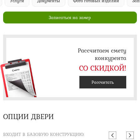
Услуги
Документы
Фото готовых изделий
Запи
Записаться на замер
Рассчитаем смету
конкурента
СО СКИДКОЙ!
Рассчитать
ОПЦИИ ДВЕРИ
ВХОДИТ В БАЗОВУЮ КОНСТРУКЦИЮ: