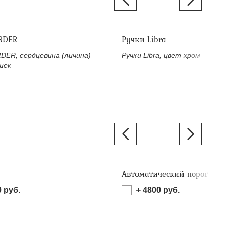
RDER
Ручки Libra
DER, сердцевина (личина)
Ручки Libra, цвет хром
шек
Автоматический порог
0
руб.
+
4800
руб.