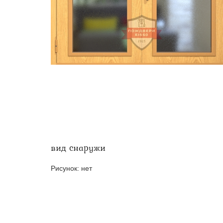
Двери ei-60 для производс
Противопожарные двери со 
вид снаружи
Рисунок:
нет