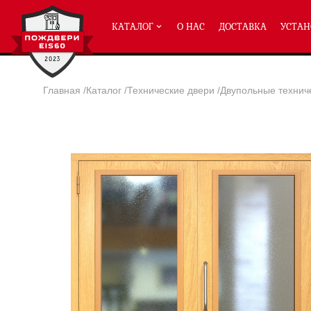
КАТАЛОГ
О НАС
ДОСТАВКА
УСТАН
Главная
/
Каталог
/
Технические двери
/
Двупольные технич
ПРОТИВОПОЖАРНЫЕ ДВЕРИ
Однопольные двери ei-60
(2
Полуторные двери ei-60
(204
Двупольные двери ei-60
(158
Глухие двери ei-60
Остекленные двери ei-60
Светопозрачные двери с мак
Двери с отделкой МДФ ei-60
Двери антипаника ei-60
Дымогазонепрницаемые двер
Двери ei-60 с отбойником
Двери ei-60 для медицинск