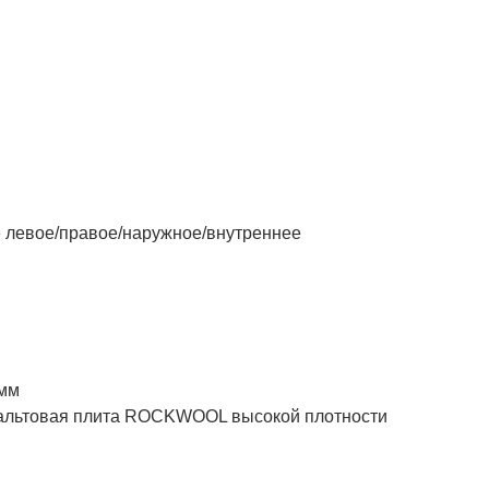
левое/правое/наружное/внутреннее
 мм
товая плита ROCKWOOL высокой плотности