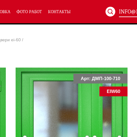
INFO@
ОВКА
ФОТО РАБОТ
КОНТАКТЫ
Артикул:
ХХХ-xxx
вери ei-60
/
ТЕХНИЧЕСКИЕ ДВЕРИ
(586)
(
Однопольные техничес
24)
Полуторные техническ
)
Двупольные техническ
)
Арт: ДМП-100-710
EIW60
симальным остеклением eiw-60
и eis-60
их учреждений