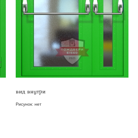
твенных помещений
стыковочным узлом
вид внутри
Рисунок:
нет