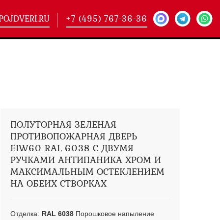
POJDVERI.RU
+7 (495) 767-36-36
-
425)
кие двери
(101)
ие двери
(146)
ие двери
(178)
ПОЛУТОРНАЯ ЗЕЛЕНАЯ
ПРОТИВОПОЖАРНАЯ ДВЕРЬ
EIW60 RAL 6038 С ДВУМЯ
РУЧКАМИ АНТИПАНИКА ХРОМ И
МАКСИМАЛЬНЫМ ОСТЕКЛЕНИЕМ
НА ОБЕИХ СТВОРКАХ
Отделка:
RAL 6038
Порошковое напыление