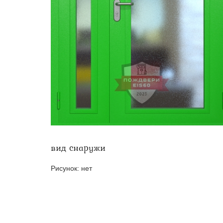
Двери ei-60 для производс
Противопожарные двери со 
вид снаружи
Рисунок:
нет