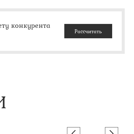
ету конкурента
Рассчитать
И