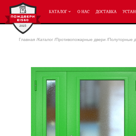
КАТАЛОГ
О НАС
ДОСТАВКА
УСТАН
Главная
/
Каталог
/
Противопожарные двери
/
Полуторные д
ПРОТИВОПОЖАРНЫЕ ДВЕРИ
Однопольные двери ei-60
(2
Полуторные двери ei-60
(204
Двупольные двери ei-60
(158
Глухие двери ei-60
Остекленные двери ei-60
Светопозрачные двери с мак
Двери с отделкой МДФ ei-60
Двери антипаника ei-60
Дымогазонепрницаемые двер
Двери ei-60 с отбойником
Двери ei-60 для медицинск