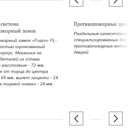
 система
Противопожарные дверные
ожарный замок
Раздельные огнестойкие двер
специализированные для
жарный замок «Fuaro» FL-
противопожарных металличе
ностью оцинкованный
дверей.
корпус. Механика не
деталей из сплава.
 расстояние - 72 мм,
е от торца до центра
 65 мм, вылет защелки - 14
 лицевой планки - 24 мм.