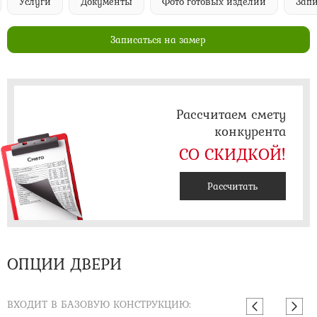
Услуги
Документы
Фото готовых изделий
Запи
Записаться на замер
Рассчитаем смету
конкурента
СО СКИДКОЙ!
Рассчитать
ОПЦИИ ДВЕРИ
ВХОДИТ В БАЗОВУЮ КОНСТРУКЦИЮ: