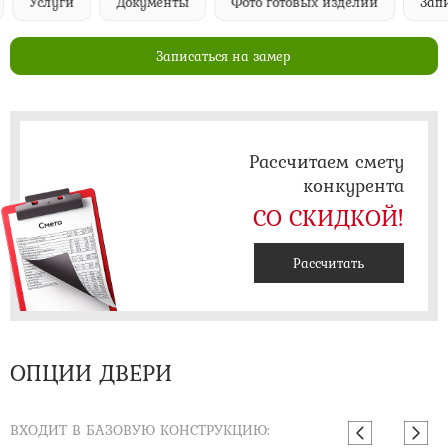
Услуги
Документы
Фото готовых изделий
Запи
Записаться на замер
Рассчитаем смету
конкурента
СО СКИДКОЙ!
Рассчитать
ОПЦИИ ДВЕРИ
ВХОДИТ В БАЗОВУЮ КОНСТРУКЦИЮ: