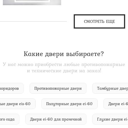
СМОТРЕТЬ ЕЩЕ
Какие двери выбираете?
У нас можно приобрести любые противопожарные
и технические двери на заказ!
 для коридоров
Противопожарные двери
Тамбурные 
вери eis-60
Полуторные двери ei-60
Двери ei-60 д
етского сада
Двери ei-60 для прачечной
Глухие двер