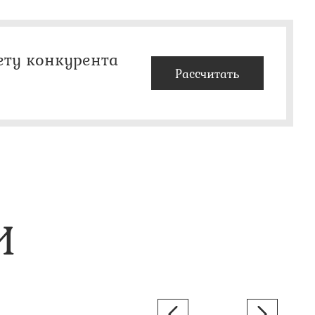
ету конкурента
Рассчитать
И