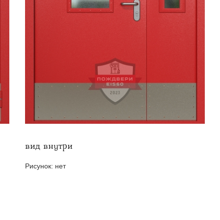
твенных помещений
стыковочным узлом
вид внутри
Рисунок:
нет