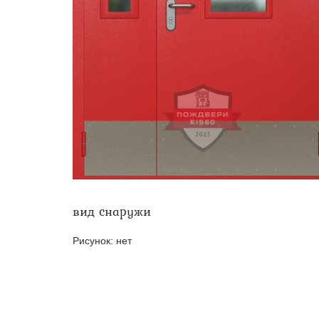
Двери ei-60 для производс
Противопожарные двери со 
вид снаружи
Рисунок:
нет