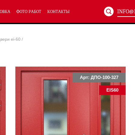
INFO@
ОВКА
ФОТО РАБОТ
КОНТАКТЫ
Артикул:
ХХХ-xxx
вери ei-60
/
ТЕХНИЧЕСКИЕ ДВЕРИ
(586)
(
Однопольные техничес
24)
Полуторные техническ
)
Двупольные техническ
)
Арт: ДПО-100-327
EIS60
симальным остеклением eiw-60
и eis-60
их учреждений