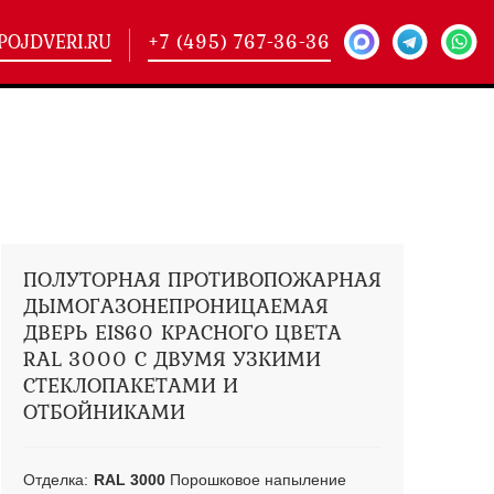
POJDVERI.RU
+7 (495) 767-36-36
-
425)
кие двери
(101)
ие двери
(146)
ие двери
(178)
ПОЛУТОРНАЯ ПРОТИВОПОЖАРНАЯ
ДЫМОГАЗОНЕПРОНИЦАЕМАЯ
ДВЕРЬ EIS60 КРАСНОГО ЦВЕТА
RAL 3000 С ДВУМЯ УЗКИМИ
СТЕКЛОПАКЕТАМИ И
ОТБОЙНИКАМИ
Отделка:
RAL 3000
Порошковое напыление