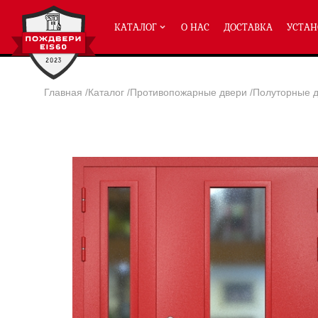
КАТАЛОГ
О НАС
ДОСТАВКА
УСТАН
Главная
/
Каталог
/
Противопожарные двери
/
Полуторные д
ПРОТИВОПОЖАРНЫЕ ДВЕРИ
Однопольные двери ei-60
(2
Полуторные двери ei-60
(204
Двупольные двери ei-60
(158
Глухие двери ei-60
Остекленные двери ei-60
Светопозрачные двери с мак
Двери с отделкой МДФ ei-60
Двери антипаника ei-60
Дымогазонепрницаемые двер
Двери ei-60 с отбойником
Двери ei-60 для медицинск