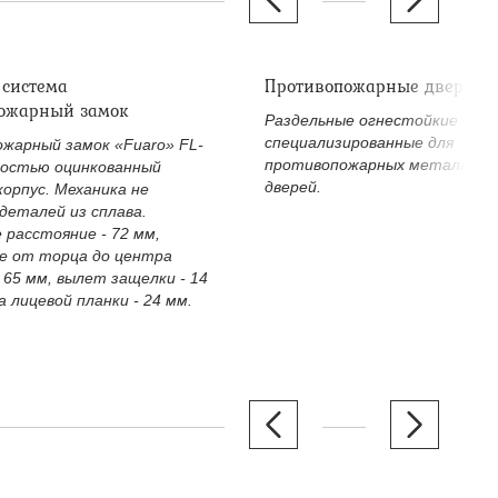
 система
Противопожарные дверные
ожарный замок
Раздельные огнестойкие двер
специализированные для
жарный замок «Fuaro» FL-
противопожарных металличе
ностью оцинкованный
дверей.
корпус. Механика не
деталей из сплава.
 расстояние - 72 мм,
е от торца до центра
 65 мм, вылет защелки - 14
 лицевой планки - 24 мм.