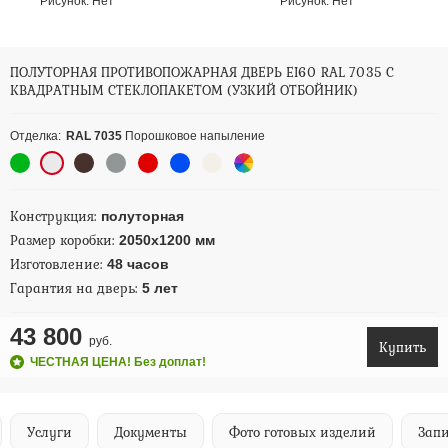
Рисунок:
Нет
Рисунок:
Нет
ПОЛУТОРНАЯ ПРОТИВОПОЖАРНАЯ ДВЕРЬ EI60 RAL 7035 С
КВАДРАТНЫМ СТЕКЛОПАКЕТОМ (УЗКИЙ ОТБОЙНИК)
Отделка:
RAL 7035
Порошковое напыление
Конструкция:
полуторная
Размер коробки:
2050х1200 мм
Изготовление:
48 часов
Гарантия на дверь:
5 лет
43 800
руб.
Купить
ЧЕСТНАЯ ЦЕНА! Без доплат!
Услуги
Документы
Фото готовых изделий
Запи