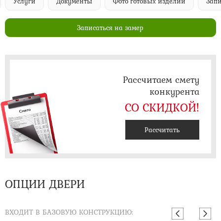
Услуги
Документы
Фото готовых изделий
Запи
Записаться на замер
Рассчитаем смету
конкурента
СО СКИДКОЙ!
Рассчитать
ОПЦИИ ДВЕРИ
ВХОДИТ В БАЗОВУЮ КОНСТРУКЦИЮ: