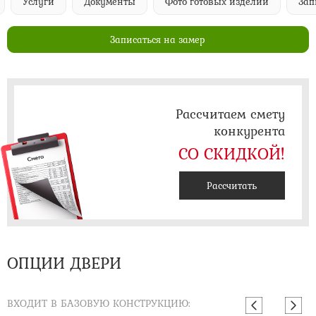
Услуги
Документы
Фото готовых изделий
Запи
Записаться на замер
Рассчитаем смету
конкурента
СО СКИДКОЙ!
Рассчитать
ОПЦИИ ДВЕРИ
ВХОДИТ В БАЗОВУЮ КОНСТРУКЦИЮ: