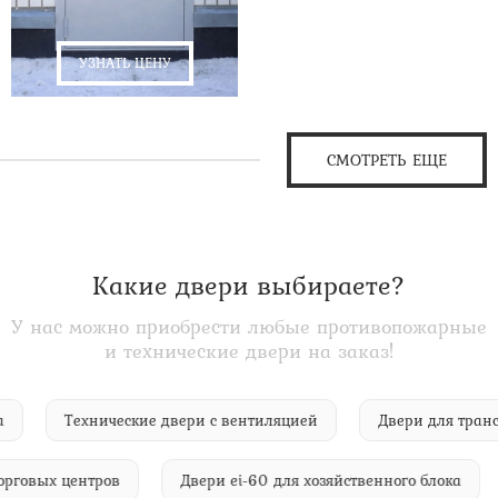
УЗНАТЬ ЦЕНУ
СМОТРЕТЬ ЕЩЕ
Какие двери выбираете?
У нас можно приобрести любые противопожарные
и технические двери на заказ!
о сада
Технические двери с вентиляцией
Двери для 
вых центров
Двери ei-60 для хозяйственного блока
Д