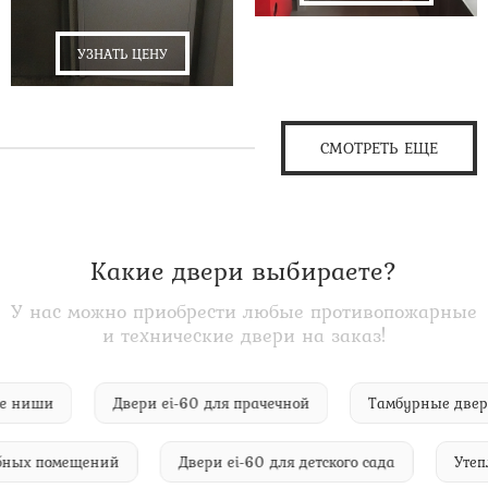
УЗНАТЬ ЦЕНУ
СМОТРЕТЬ ЕЩЕ
Какие двери выбираете?
У нас можно приобрести любые противопожарные
и технические двери на заказ!
онные ниши
Двери ei-60 для прачечной
Тамбурные д
ых помещений
Двери ei-60 для детского сада
Утеплен