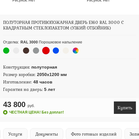
Рисунок:
Нет
Рисунок:
Нет
ПОЛУТОРНАЯ ПРОТИВОПОЖАРНАЯ ДВЕРЬ EI60 RAL 3000 С
КВАДРАТНЫМ СТЕКЛОПАКЕТОМ (УЗКИЙ ОТБОЙНИК)
Отделка:
RAL 3000
Порошковое напыление
Конструкция:
полуторная
Размер коробки:
2050х1200 мм
Изготовление:
48 часов
Гарантия на дверь:
5 лет
43 800
руб.
Купить
ЧЕСТНАЯ ЦЕНА! Без доплат!
Услуги
Документы
Фото готовых изделий
Запи