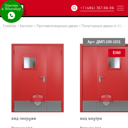
Ответим
+7 (495) 767-36-36
в WhatsApp:
Главная
/
Каталог
/
Противопожарные двери
/
Полуторные двери ei-60
/
Артикул:
ХХХ-xxx-
Арт: ДМП-100-1011
EI60
вид снаружи
вид внутри