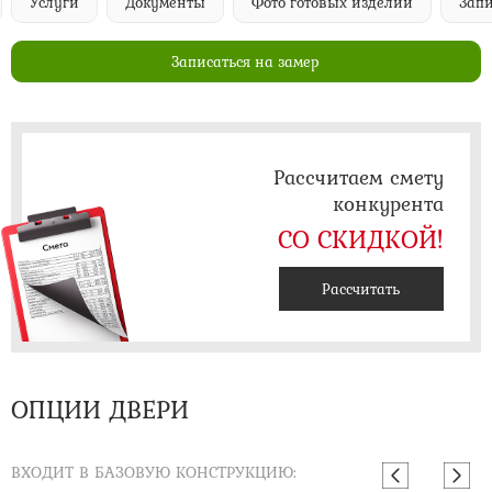
Услуги
Документы
Фото готовых изделий
Запи
Записаться на замер
Рассчитаем смету
конкурента
СО СКИДКОЙ!
Рассчитать
ОПЦИИ ДВЕРИ
ВХОДИТ В БАЗОВУЮ КОНСТРУКЦИЮ: