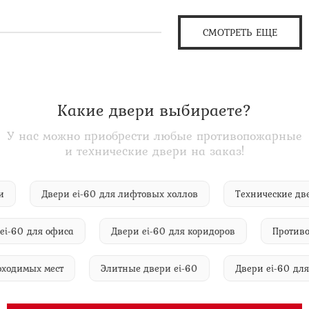
СМОТРЕТЬ ЕЩЕ
Какие двери выбираете?
У нас можно приобрести любые противопожарные
и технические двери на заказ!
двери
Двери ei-60 для лифтовых холлов
Технические
60 для офиса
Двери ei-60 для коридоров
Противопож
опроходимых мест
Элитные двери ei-60
Двери ei-60