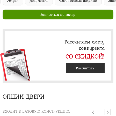
Услуги
Документы
Фото готовых изделий
Запи
Записаться на замер
Рассчитаем смету
конкурента
СО СКИДКОЙ!
Рассчитать
ОПЦИИ ДВЕРИ
ВХОДИТ В БАЗОВУЮ КОНСТРУКЦИЮ: