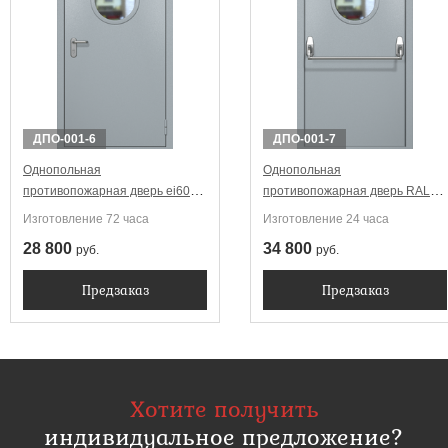
ДПО-001-6
ДПО-001-7
Однопольная
Однопольная
противопожарная дверь ei60
противопожарная дверь RAL
RAL 7040 с круглым
7040 ei60 Антипаника с круглым
Изготовление 72 часа
Изготовление 24 часа
стеклопакетом
стеклопакетом
28 800
34 800
руб.
руб.
Предзаказ
Предзаказ
Хотите получить
индивидуальное предложение?