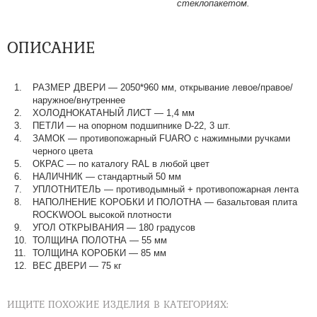
стеклопакетом.
ОПИСАНИЕ
РАЗМЕР ДВЕРИ
—
2050*960 мм, открывание левое/правое/
наружное/внутреннее
ХОЛОДНОКАТАНЫЙ ЛИСТ
—
1,4 мм
ПЕТЛИ
—
на опорном подшипнике D-22, 3 шт.
ЗАМОК
—
противопожарный FUARO с нажимными ручками
черного цвета
ОКРАС
—
по каталогу RAL в любой цвет​​​​​​​
НАЛИЧНИК
—
стандартный 50 мм
УПЛОТНИТЕЛЬ
—
противодымный + противопожарная лента
НАПОЛНЕНИЕ КОРОБКИ И ПОЛОТНА
—
базальтовая плита
ROCKWOOL высокой плотности
УГОЛ ОТКРЫВАНИЯ
—
180 градусов
ТОЛЩИНА ПОЛОТНА
—
55 мм
ТОЛЩИНА КОРОБКИ
—
85 мм
ВЕС ДВЕРИ
—
75 кг
ИЩИТЕ ПОХОЖИЕ ИЗДЕЛИЯ В КАТЕГОРИЯХ: