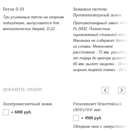
Петли D-22
Замковая система
Противопожарный замок
Три усиленные петли на опорном
подшипнике, выпускаются для
Противопожарный замок «Fuar
металлических дверей, D-22.
FL-0432. Полностью
оцинкованный стальной корпус
Механика не содержит детале
из сплава. Межосевое
расстояние - 72 мм, расстояни
от торца до центра цилиндра -
65 мм, вылет защелки - 14 мм,
ширина лицевой планки - 24 мм.
ДОБАВИТЬ ОПЦИИ:
Электромагнитный замок
Стеклопакет Огнестойкий
(300х700 мм)
+
6000
руб.
+
4500
руб.
Обзорное окно с огнеустойчив