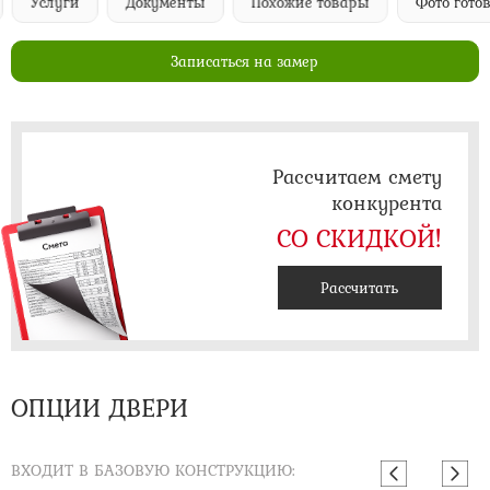
Услуги
Документы
Похожие товары
Фото гото
Записаться на замер
Рассчитаем смету
конкурента
СО СКИДКОЙ!
Рассчитать
ОПЦИИ ДВЕРИ
ВХОДИТ В БАЗОВУЮ КОНСТРУКЦИЮ: