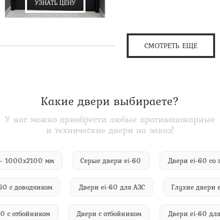
УЗНАТЬ ЦЕНУ
СМОТРЕТЬ ЕЩЕ
Какие двери выбираете?
У нас можно приобрести любые противопожарные
и технические двери на заказ!
ами — 1000х2100 мм
Серые двери ei-60
Двери ei-60
с доводчиком
Двери ei-60 для АЗС
Глухие двери ei-6
 ei-60 с отбойником
Двери с отбойником
Двери ei-60