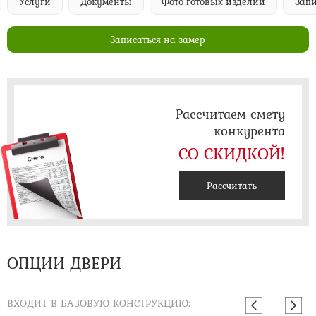
Услуги
Документы
Фото готовых изделий
Запи
Записаться на замер
Рассчитаем смету
конкурента
СО СКИДКОЙ!
Рассчитать
ОПЦИИ ДВЕРИ
ВХОДИТ В БАЗОВУЮ КОНСТРУКЦИЮ: