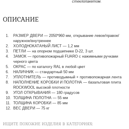
стеклопакетом.
ОПИСАНИЕ
РАЗМЕР ДВЕРИ
—
2050*960 мм, открывание левое/правое/
наружное/внутреннее
ХОЛОДНОКАТАНЫЙ ЛИСТ
—
1,2 мм
ПЕТЛИ
—
на опорном подшипнике D-22, 3 шт.
ЗАМОК
—
противопожарный FUARO с нажимными ручками
черного цвета
ОКРАС
—
по каталогу RAL в любой цвет​​​​​​​
НАЛИЧНИК
—
стандартный 50 мм
УПЛОТНИТЕЛЬ
—
противодымный + противопожарная лента
НАПОЛНЕНИЕ КОРОБКИ И ПОЛОТНА
—
базальтовая плита
ROCKWOOL высокой плотности
УГОЛ ОТКРЫВАНИЯ
—
180 градусов
ТОЛЩИНА ПОЛОТНА
—
55 мм
ТОЛЩИНА КОРОБКИ
—
85 мм
ВЕС ДВЕРИ
—
75 кг
ИЩИТЕ ПОХОЖИЕ ИЗДЕЛИЯ В КАТЕГОРИЯХ: