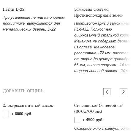
Петли D-22
Замковая система
Противопожарный замок
Три усиленные петли на опорном
подшипнике, выпускаются для
Противопожарный замок «Fuar
металлических дверей, D-22.
FL-0432. Полностью
оцинкованный стальной корпус
Механика не содержит детале
из сплава. Межосевое
расстояние - 72 мм, расстояни
от торца до центра цилиндра -
65 мм, вылет защелки - 14 мм,
ширина лицевой планки - 24 мм.
ДОБАВИТЬ ОПЦИИ:
Электромагнитный замок
Стеклопакет Огнестойкий
(300х700 мм)
+
6000
руб.
+
4500
руб.
Обзорное окно с огнеустойчив