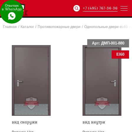
Ответим
+7 (495) 767-36-36
в WhatsApp:
Главная
/
Каталог
/
Противопожарные двери
/
Однопольные двери ei-60
/
Артикул:
ХХХ-xxx-
Арт: ДМП-001-880
EI60
вид снаружи
вид внутри