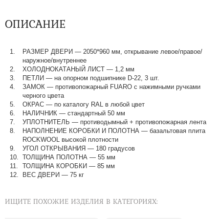
ОПИСАНИЕ
РАЗМЕР ДВЕРИ
—
2050*960 мм, открывание левое/правое/
наружное/внутреннее
ХОЛОДНОКАТАНЫЙ ЛИСТ
—
1,2 мм
ПЕТЛИ
—
на опорном подшипнике D-22, 3 шт.
ЗАМОК
—
противопожарный FUARO с нажимными ручками
черного цвета
ОКРАС
—
по каталогу RAL в любой цвет​​​​​​​
НАЛИЧНИК
—
стандартный 50 мм
УПЛОТНИТЕЛЬ
—
противодымный + противопожарная лента
НАПОЛНЕНИЕ КОРОБКИ И ПОЛОТНА
—
базальтовая плита
ROCKWOOL высокой плотности
УГОЛ ОТКРЫВАНИЯ
—
180 градусов
ТОЛЩИНА ПОЛОТНА
—
55 мм
ТОЛЩИНА КОРОБКИ
—
85 мм
ВЕС ДВЕРИ
—
75 кг
ИЩИТЕ ПОХОЖИЕ ИЗДЕЛИЯ В КАТЕГОРИЯХ: