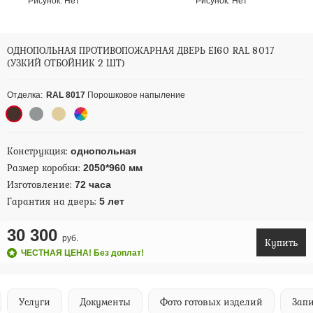
Рисунок:
Нет
Рисунок:
Нет
ОДНОПОЛЬНАЯ ПРОТИВОПОЖАРНАЯ ДВЕРЬ EI60 RAL 8017
(УЗКИЙ ОТБОЙНИК 2 ШТ)
Отделка:
RAL 8017
Порошковое напыление
Конструкция:
однопольная
Размер коробки:
2050*960 мм
Изготовление:
72 часа
Гарантия на дверь:
5 лет
30 300
руб.
Купить
ЧЕСТНАЯ ЦЕНА! Без доплат!
Услуги
Документы
Фото готовых изделий
Запи