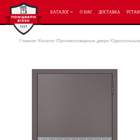
КАТАЛОГ
О НАС
ДОСТАВКА
УСТАН
Главная
/
Каталог
/
Противопожарные двери
/
Однопольные 
ПРОТИВОПОЖАРНЫЕ ДВЕРИ
Однопольные двери ei-60
(2
Полуторные двери ei-60
(204
Двупольные двери ei-60
(158
Глухие двери ei-60
Остекленные двери ei-60
Светопозрачные двери с мак
Двери с отделкой МДФ ei-60
Двери антипаника ei-60
Дымогазонепрницаемые двер
Двери ei-60 с отбойником
Двери ei-60 для медицинск