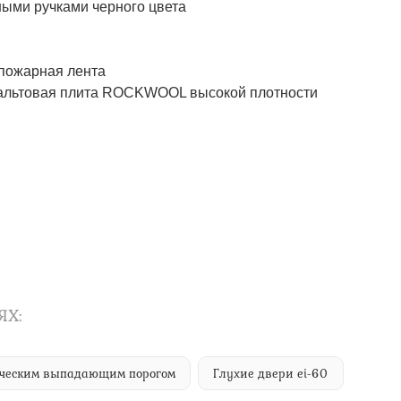
ми ручками черного цвета
пожарная лента
альтовая плита ROCKWOOL высокой плотности
ЯХ:
тическим выпадающим порогом
Глухие двери ei-60