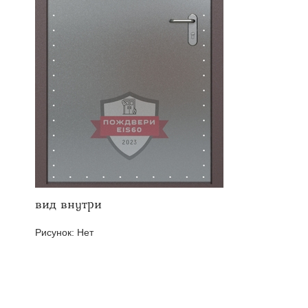
твенных помещений
стыковочным узлом
вид внутри
Рисунок:
Нет