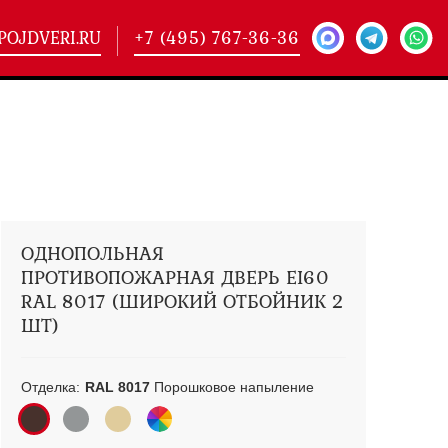
POJDVERI.RU
+7 (495) 767-36-36
-
425)
кие двери
(101)
ие двери
(146)
ие двери
(178)
ОДНОПОЛЬНАЯ
ПРОТИВОПОЖАРНАЯ ДВЕРЬ EI60
RAL 8017 (ШИРОКИЙ ОТБОЙНИК 2
ШТ)
Отделка:
RAL 8017
Порошковое напыление