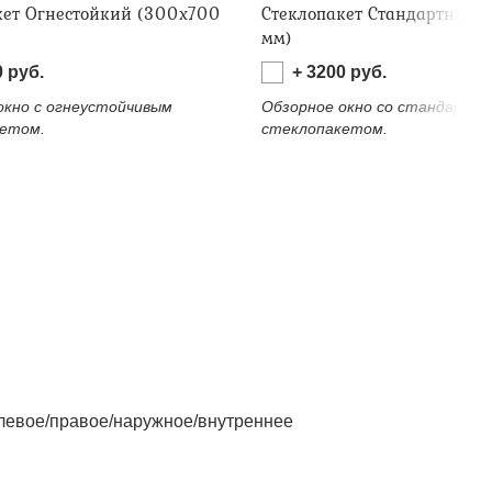
кет Огнестойкий (300х700
Стеклопакет Стандартный 
мм)
0
руб.
+
3200
руб.
окно с огнеустойчивым
Обзорное окно со стандартн
етом.
стеклопакетом.
левое/правое/наружное/внутреннее