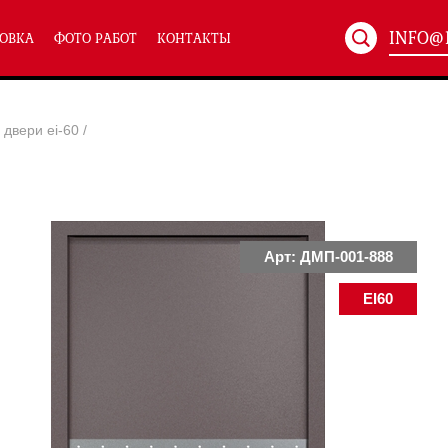
INFO@
ОВКА
ФОТО РАБОТ
КОНТАКТЫ
Артикул:
ХХХ-xxx
двери ei-60
/
ТЕХНИЧЕСКИЕ ДВЕРИ
(586)
(
Однопольные техничес
24)
Полуторные техническ
)
Двупольные техническ
)
Арт: ДМП-001-888
EI60
симальным остеклением eiw-60
и eis-60
их учреждений