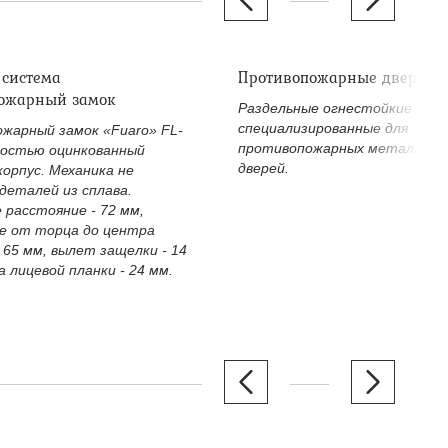
 система
Противопожарные дверные
ожарный замок
Раздельные огнестойкие двер
специализированные для
жарный замок «Fuaro» FL-
противопожарных металличе
ностью оцинкованный
дверей.
корпус. Механика не
деталей из сплава.
 расстояние - 72 мм,
е от торца до центра
 65 мм, вылет защелки - 14
 лицевой планки - 24 мм.