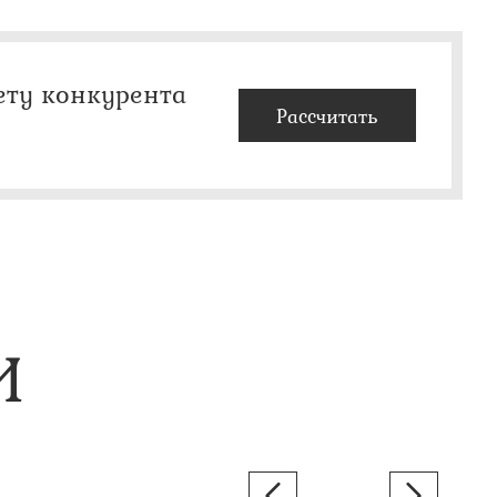
ету конкурента
Рассчитать
И