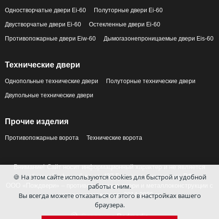
Одностворчатые двери Ei-60
Полуторные двери Ei-60
Двустворчатые двери Ei-60
Остекленные двери Ei-60
Противопожарные двери Eiw-60
Дымогазонепроницаемые двери Eis-60
Технические двери
Однопольные технические двери
Полуторные технические двери
Двупольные технические двери
Прочие изделия
Противопожарные ворота
Технические ворота
Внимание! Сайт носит информационный характер и не является
публичной офертой по ст. 437 Гражданского кодекса РФ.
🍪 На этом сайте используются cookies для быстрой и удобной
ООО «Пождвери» – противопожарные двери и металлоконструкции с
работы с ним.
завода-изготовителя, 2014-2026 гг.
Вы всегда можете отказаться от этого в настройках вашего
браузера.
Сделано в
Redmedia