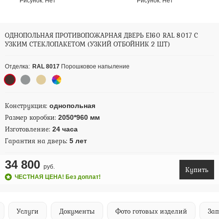
Рисунок:
Нет
Рисунок:
Нет
ОДНОПОЛЬНАЯ ПРОТИВОПОЖАРНАЯ ДВЕРЬ EI60 RAL 8017 С
УЗКИМ СТЕКЛОПАКЕТОМ (УЗКИЙ ОТБОЙНИК 2 ШТ)
Отделка:
RAL 8017
Порошковое напыление
Конструкция:
однопольная
Размер коробки:
2050*960 мм
Изготовление:
24 часа
Гарантия на дверь:
5 лет
34 800
руб.
Купить
ЧЕСТНАЯ ЦЕНА! Без доплат!
Услуги
Документы
Фото готовых изделий
Запи