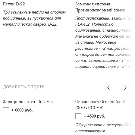
Петли D-22
Замковая система
Противопожарный замок
Три усиленные петли на опорном
подшипнике, выпускаются для
Противопожарный замок «Fuar
металлических дверей, D-22.
FL-0432. Полностью
оцинкованный стальной корпус
Механика не содержит детале
из сплава. Межосевое
расстояние - 72 мм, расстояни
от торца до центра цилиндра -
65 мм, вылет защелки - 14 мм,
ширина лицевой планки - 24 мм.
ДОБАВИТЬ ОПЦИИ:
Электромагнитный замок
Стеклопакет Огнестойкий
(300х700 мм)
+
6000
руб.
+
4500
руб.
Обзорное окно с огнеустойчив
стеклопакетом.