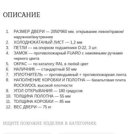
ОПИСАНИЕ
РАЗМЕР ДВЕРИ
—
2050*960 мм, открывание левое/правое/
наружное/внутреннее
ХОЛОДНОКАТАНЫЙ ЛИСТ
—
1,2 мм
ПЕТЛИ
—
на опорном подшипнике D-22, 3 шт.
ЗАМОК
—
противопожарный FUARO с нажимными ручками
черного цвета
ОКРАС
—
по каталогу RAL в любой цвет​​​​​​​
НАЛИЧНИК
—
стандартный 50 мм
УПЛОТНИТЕЛЬ
—
противодымный + противопожарная лента
НАПОЛНЕНИЕ КОРОБКИ И ПОЛОТНА
—
базальтовая плита
ROCKWOOL высокой плотности
УГОЛ ОТКРЫВАНИЯ
—
180 градусов
ТОЛЩИНА ПОЛОТНА
—
55 мм
ТОЛЩИНА КОРОБКИ
—
85 мм
ВЕС ДВЕРИ
—
75 кг
ИЩИТЕ ПОХОЖИЕ ИЗДЕЛИЯ В КАТЕГОРИЯХ: