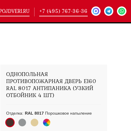
POJDVERI.RU
+7 (495) 767-36-36
-
425)
кие двери
(101)
ие двери
(146)
ие двери
(178)
ОДНОПОЛЬНАЯ
ПРОТИВОПОЖАРНАЯ ДВЕРЬ EI60
RAL 8017 АНТИПАНИКА (УЗКИЙ
ОТБОЙНИК 4 ШТ)
Отделка:
RAL 8017
Порошковое напыление