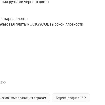
ми ручками черного цвета
пожарная лента
альтовая плита ROCKWOOL высокой плотности
ЯХ:
тическим выпадающим порогом
Глухие двери ei-60