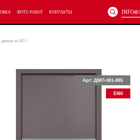
INFO@
ОВКА
ФОТО РАБОТ
КОНТАКТЫ
Артикул:
ХХХ-xxx
двери ei-60
/
ТЕХНИЧЕСКИЕ ДВЕРИ
(586)
(
Однопольные техничес
24)
Полуторные техническ
)
Двупольные техническ
)
Арт: ДМП-001-885
EI60
симальным остеклением eiw-60
и eis-60
их учреждений