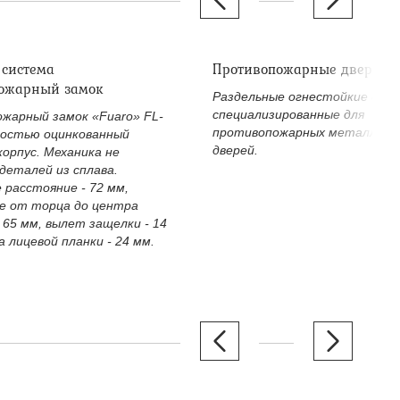
 система
Противопожарные дверные
ожарный замок
Раздельные огнестойкие двер
специализированные для
жарный замок «Fuaro» FL-
противопожарных металличе
ностью оцинкованный
дверей.
корпус. Механика не
деталей из сплава.
 расстояние - 72 мм,
е от торца до центра
 65 мм, вылет защелки - 14
 лицевой планки - 24 мм.