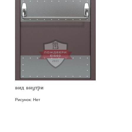
твенных помещений
стыковочным узлом
вид внутри
Рисунок:
Нет