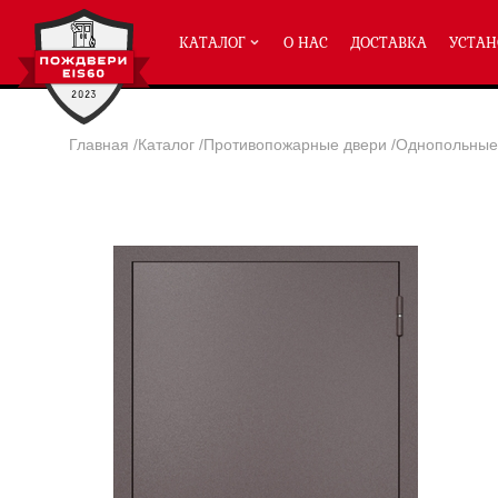
КАТАЛОГ
О НАС
ДОСТАВКА
УСТАН
Главная
/
Каталог
/
Противопожарные двери
/
Однопольные 
ПРОТИВОПОЖАРНЫЕ ДВЕРИ
Однопольные двери ei-60
(2
Полуторные двери ei-60
(204
Двупольные двери ei-60
(158
Глухие двери ei-60
Остекленные двери ei-60
Светопозрачные двери с мак
Двери с отделкой МДФ ei-60
Двери антипаника ei-60
Дымогазонепрницаемые двер
Двери ei-60 с отбойником
Двери ei-60 для медицинск