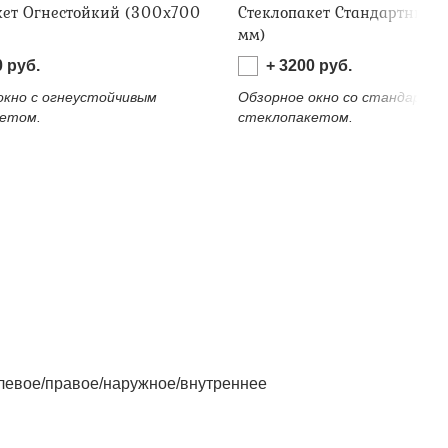
кет Огнестойкий (300х700
Стеклопакет Стандартный 
мм)
0
руб.
+
3200
руб.
окно с огнеустойчивым
Обзорное окно со стандартн
етом.
стеклопакетом.
левое/правое/наружное/внутреннее