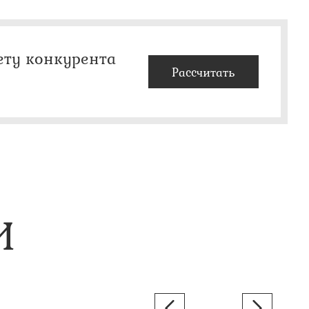
ету конкурента
Рассчитать
И