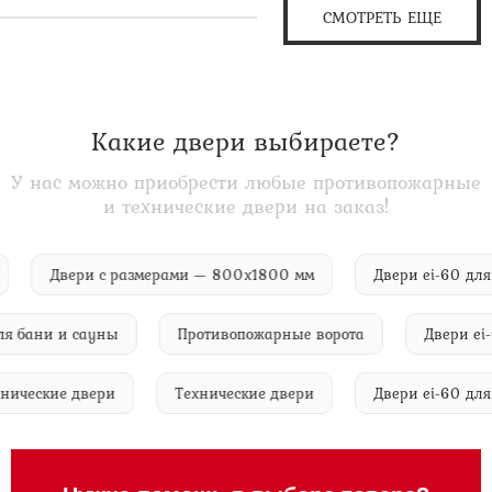
СМОТРЕТЬ ЕЩЕ
Какие двери выбираете?
У нас можно приобрести любые противопожарные
и технические двери на заказ!
лом
Двери с размерами — 800х1800 мм
Двери ei-60
бани и сауны
Противопожарные ворота
Двери ei-60 
е технические двери
Технические двери
Двери ei-60