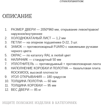
стеклопакетом.
ОПИСАНИЕ
РАЗМЕР ДВЕРИ
—
2050*960 мм, открывание левое/правое/
наружное/внутреннее
ХОЛОДНОКАТАНЫЙ ЛИСТ
—
1,2 мм
ПЕТЛИ
—
на опорном подшипнике D-22, 3 шт.
ЗАМОК
—
противопожарный FUARO с нажимными ручками
черного цвета
ОКРАС
—
по каталогу RAL в любой цвет​​​​​​​
НАЛИЧНИК
—
стандартный 50 мм
УПЛОТНИТЕЛЬ
—
противодымный + противопожарная лента
НАПОЛНЕНИЕ КОРОБКИ И ПОЛОТНА
—
базальтовая плита
ROCKWOOL высокой плотности
УГОЛ ОТКРЫВАНИЯ
—
180 градусов
ТОЛЩИНА ПОЛОТНА
—
60 мм
ТОЛЩИНА КОРОБКИ
—
95 мм
ВЕС ДВЕРИ
—
85 кг
ИЩИТЕ ПОХОЖИЕ ИЗДЕЛИЯ В КАТЕГОРИЯХ: