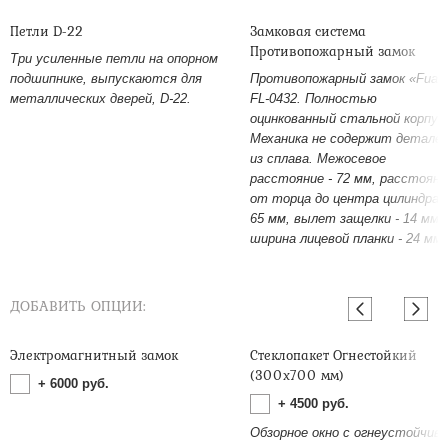
Петли D-22
Замковая система
Противопожарный замок
Три усиленные петли на опорном
подшипнике, выпускаются для
Противопожарный замок «Fuar
металлических дверей, D-22.
FL-0432. Полностью
оцинкованный стальной корпус
Механика не содержит детале
из сплава. Межосевое
расстояние - 72 мм, расстояни
от торца до центра цилиндра -
65 мм, вылет защелки - 14 мм,
ширина лицевой планки - 24 мм.
ДОБАВИТЬ ОПЦИИ:
Электромагнитный замок
Стеклопакет Огнестойкий
(300х700 мм)
+
6000
руб.
+
4500
руб.
Обзорное окно с огнеустойчив