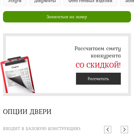
Услуги
Документы
Фото готовых изделий
Запи
Записаться на замер
Рассчитаем смету
конкурента
СО СКИДКОЙ!
Рассчитать
ОПЦИИ ДВЕРИ
ВХОДИТ В БАЗОВУЮ КОНСТРУКЦИЮ: