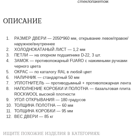
стеклопакетом.
ОПИСАНИЕ
РАЗМЕР ДВЕРИ
—
2050*960 мм, открывание левое/правое/
наружное/внутреннее
ХОЛОДНОКАТАНЫЙ ЛИСТ
—
1,2 мм
ПЕТЛИ
—
на опорном подшипнике D-22, 3 шт.
ЗАМОК
—
противопожарный FUARO с нажимными ручками
черного цвета
ОКРАС
—
по каталогу RAL в любой цвет​​​​​​​
НАЛИЧНИК
—
стандартный 50 мм
УПЛОТНИТЕЛЬ
—
противодымный + противопожарная лента
НАПОЛНЕНИЕ КОРОБКИ И ПОЛОТНА
—
базальтовая плита
ROCKWOOL высокой плотности
УГОЛ ОТКРЫВАНИЯ
—
180 градусов
ТОЛЩИНА ПОЛОТНА
—
60 мм
ТОЛЩИНА КОРОБКИ
—
95 мм
ВЕС ДВЕРИ
—
85 кг
ИЩИТЕ ПОХОЖИЕ ИЗДЕЛИЯ В КАТЕГОРИЯХ: