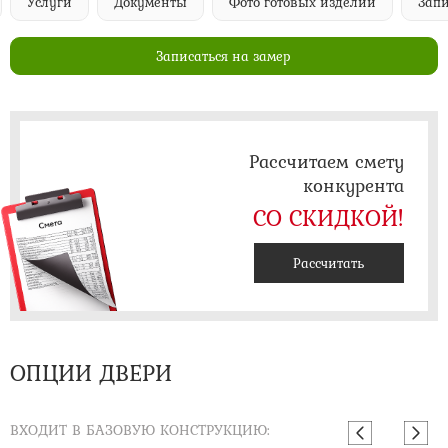
Услуги
Документы
Фото готовых изделий
Запи
Записаться на замер
Рассчитаем смету
конкурента
СО СКИДКОЙ!
Рассчитать
ОПЦИИ ДВЕРИ
ВХОДИТ В БАЗОВУЮ КОНСТРУКЦИЮ: