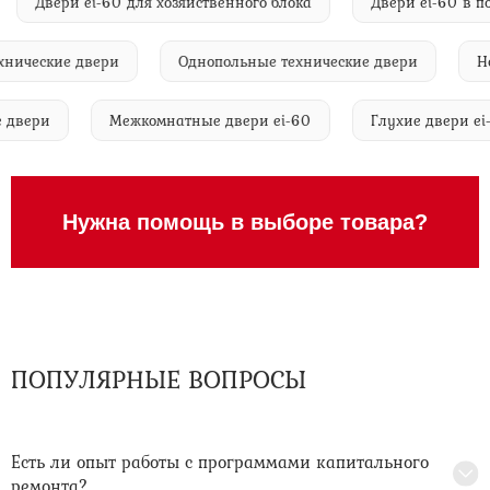
й
Двери ei-60 для хозяйственного блока
Двери ei-60
ческие двери
Однопольные технические двери
Неста
ские двери
Межкомнатные двери ei-60
Глухие двер
Нужна помощь в выборе товара?
ПОПУЛЯРНЫЕ ВОПРОСЫ
Есть ли опыт работы с программами капитального
ремонта?