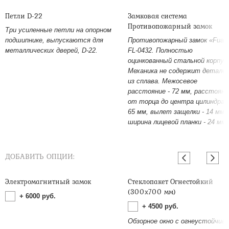
Петли D-22
Замковая система
Противопожарный замок
Три усиленные петли на опорном
подшипнике, выпускаются для
Противопожарный замок «Fuar
металлических дверей, D-22.
FL-0432. Полностью
оцинкованный стальной корпус
Механика не содержит детале
из сплава. Межосевое
расстояние - 72 мм, расстояни
от торца до центра цилиндра -
65 мм, вылет защелки - 14 мм,
ширина лицевой планки - 24 мм.
ДОБАВИТЬ ОПЦИИ:
Электромагнитный замок
Стеклопакет Огнестойкий
(300х700 мм)
+
6000
руб.
+
4500
руб.
Обзорное окно с огнеустойчив