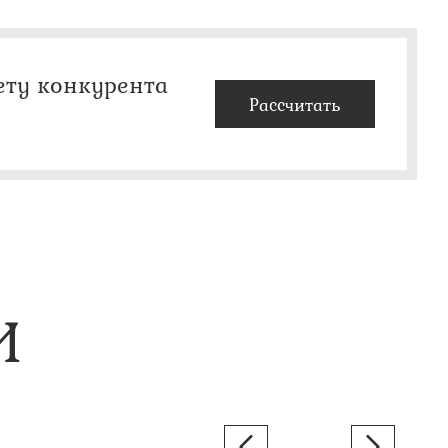
ету конкурента
Рассчитать
И