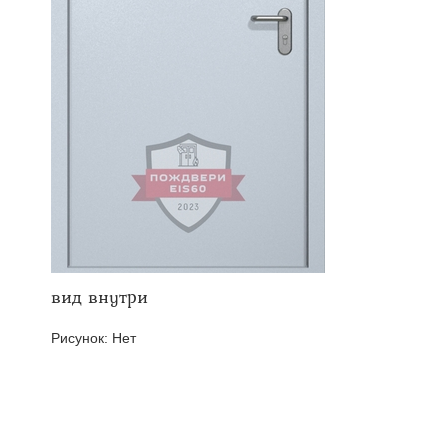
твенных помещений
стыковочным узлом
вид внутри
Рисунок:
Нет