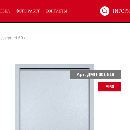
INFO@
ОВКА
ФОТО РАБОТ
КОНТАКТЫ
Артикул:
ХХХ-xxx
двери ei-60
/
ТЕХНИЧЕСКИЕ ДВЕРИ
(586)
(
Однопольные техничес
24)
Полуторные техническ
)
Двупольные техническ
)
Арт: ДМП-001-818
EI60
симальным остеклением eiw-60
и eis-60
их учреждений