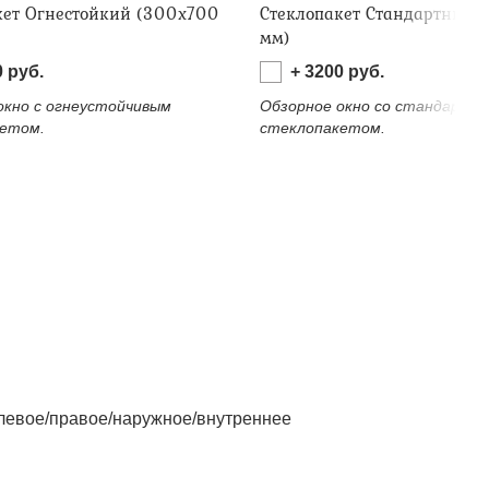
кет Огнестойкий (300х700
Стеклопакет Стандартный 
мм)
0
руб.
+
3200
руб.
окно с огнеустойчивым
Обзорное окно со стандартн
етом.
стеклопакетом.
левое/правое/наружное/внутреннее