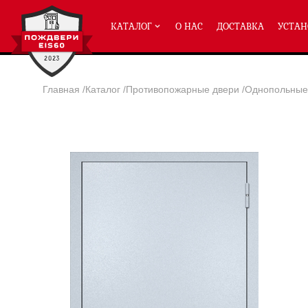
КАТАЛОГ
О НАС
ДОСТАВКА
УСТАН
Главная
/
Каталог
/
Противопожарные двери
/
Однопольные 
ПРОТИВОПОЖАРНЫЕ ДВЕРИ
Однопольные двери ei-60
(2
Полуторные двери ei-60
(204
Двупольные двери ei-60
(158
Глухие двери ei-60
Остекленные двери ei-60
Светопозрачные двери с мак
Двери с отделкой МДФ ei-60
Двери антипаника ei-60
Дымогазонепрницаемые двер
Двери ei-60 с отбойником
Двери ei-60 для медицинск