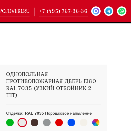
POJDVERI.RU
+7 (495) 767-36-36
-
425)
кие двери
(101)
ие двери
(146)
ие двери
(178)
ОДНОПОЛЬНАЯ
ПРОТИВОПОЖАРНАЯ ДВЕРЬ EI60
RAL 7035 (УЗКИЙ ОТБОЙНИК 2
ШТ)
Отделка:
RAL 7035
Порошковое напыление