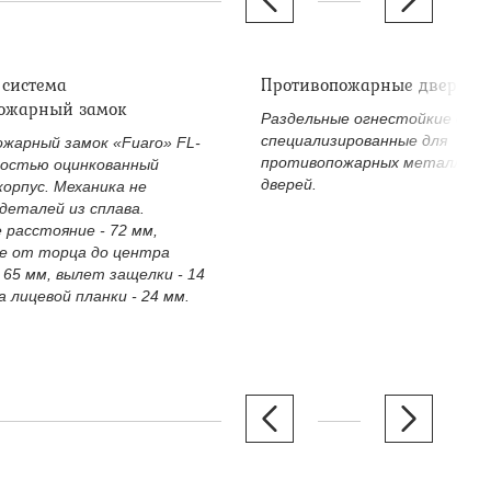
 система
Противопожарные дверные
ожарный замок
Раздельные огнестойкие двер
специализированные для
жарный замок «Fuaro» FL-
противопожарных металличе
ностью оцинкованный
дверей.
корпус. Механика не
деталей из сплава.
 расстояние - 72 мм,
е от торца до центра
 65 мм, вылет защелки - 14
 лицевой планки - 24 мм.