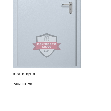
твенных помещений
стыковочным узлом
вид внутри
Рисунок:
Нет