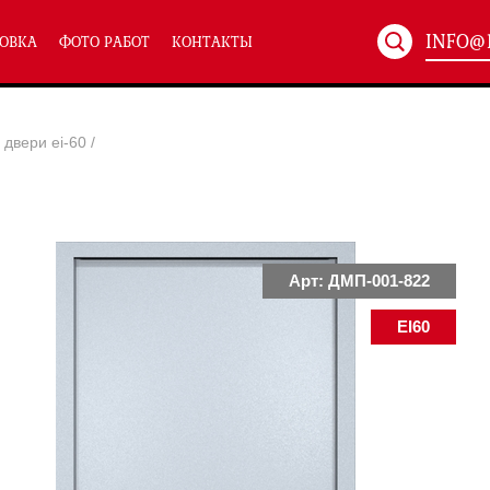
INFO@
ОВКА
ФОТО РАБОТ
КОНТАКТЫ
Артикул:
ХХХ-xxx
двери ei-60
/
ТЕХНИЧЕСКИЕ ДВЕРИ
(586)
(
Однопольные техничес
24)
Полуторные техническ
)
Двупольные техническ
)
Арт: ДМП-001-822
EI60
симальным остеклением eiw-60
и eis-60
их учреждений