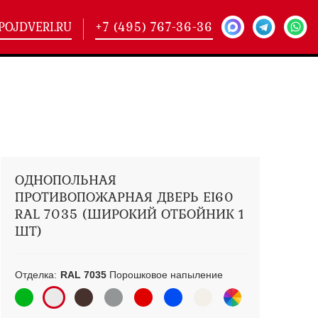
POJDVERI.RU
+7 (495) 767-36-36
-
425)
кие двери
(101)
ие двери
(146)
ие двери
(178)
ОДНОПОЛЬНАЯ
ПРОТИВОПОЖАРНАЯ ДВЕРЬ EI60
RAL 7035 (ШИРОКИЙ ОТБОЙНИК 1
ШТ)
Отделка:
RAL 7035
Порошковое напыление