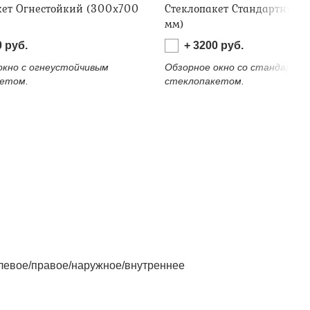
кет Огнестойкий (300х700
Стеклопакет Стандартный 
мм)
0
руб.
+
3200
руб.
окно с огнеустойчивым
Обзорное окно со стандартн
етом.
стеклопакетом.
левое/правое/наружное/внутреннее