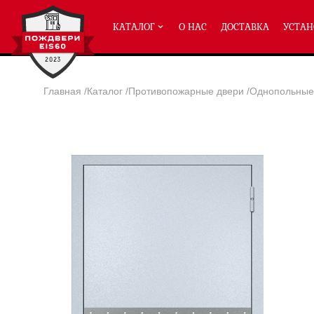
КАТАЛОГ
О НАС
ДОСТАВКА
УСТАН
Главная
/
Каталог
/
Противопожарные двери
/
Однопольные 
ПРОТИВОПОЖАРНЫЕ ДВЕРИ
Однопольные двери ei-60
(2
Полуторные двери ei-60
(204
Двупольные двери ei-60
(158
Глухие двери ei-60
Остекленные двери ei-60
Светопозрачные двери с мак
Двери с отделкой МДФ ei-60
Двери антипаника ei-60
Дымогазонепрницаемые двер
Двери ei-60 с отбойником
Двери ei-60 для медицинск