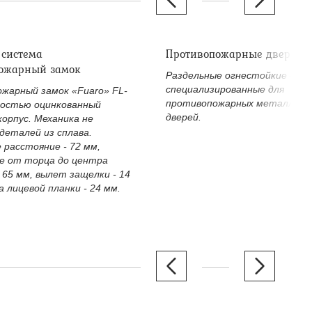
 система
Противопожарные дверные
ожарный замок
Раздельные огнестойкие двер
специализированные для
жарный замок «Fuaro» FL-
противопожарных металличе
ностью оцинкованный
дверей.
корпус. Механика не
деталей из сплава.
 расстояние - 72 мм,
е от торца до центра
 65 мм, вылет защелки - 14
 лицевой планки - 24 мм.