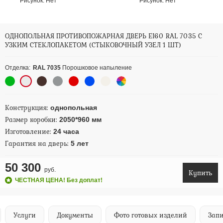
Рисунок:
Нет
Рисунок:
Нет
ОДНОПОЛЬНАЯ ПРОТИВОПОЖАРНАЯ ДВЕРЬ EI60 RAL 7035 С
УЗКИМ СТЕКЛОПАКЕТОМ (СТЫКОВОЧНЫЙ УЗЕЛ 1 ШТ)
Отделка:
RAL 7035
Порошковое напыление
Конструкция:
однопольная
Размер коробки:
2050*960 мм
Изготовление:
24 часа
Гарантия на дверь:
5 лет
50 300
руб.
Купить
ЧЕСТНАЯ ЦЕНА! Без доплат!
Услуги
Документы
Фото готовых изделий
Запи