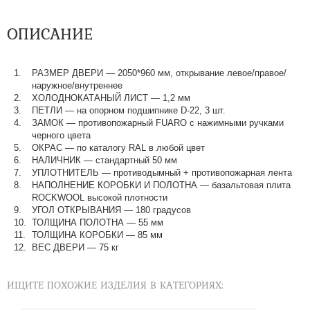
ОПИСАНИЕ
РАЗМЕР ДВЕРИ
—
2050*960 мм, открывание левое/правое/
наружное/внутреннее
ХОЛОДНОКАТАНЫЙ ЛИСТ
—
1,2 мм
ПЕТЛИ
—
на опорном подшипнике D-22, 3 шт.
ЗАМОК
—
противопожарный FUARO с нажимными ручками
черного цвета
ОКРАС
—
по каталогу RAL в любой цвет​​​​​​​
НАЛИЧНИК
—
стандартный 50 мм
УПЛОТНИТЕЛЬ
—
противодымный + противопожарная лента
НАПОЛНЕНИЕ КОРОБКИ И ПОЛОТНА
—
базальтовая плита
ROCKWOOL высокой плотности
УГОЛ ОТКРЫВАНИЯ
—
180 градусов
ТОЛЩИНА ПОЛОТНА
—
55 мм
ТОЛЩИНА КОРОБКИ
—
85 мм
ВЕС ДВЕРИ
—
75 кг
ИЩИТЕ ПОХОЖИЕ ИЗДЕЛИЯ В КАТЕГОРИЯХ: