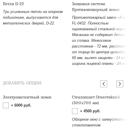
Петли D-22
Замковая система
Противопожарный замок
Три усиленные петли на опорном
подшипнике, выпускаются для
Противопожарный замок «Fuar
металлических дверей, D-22.
FL-0432. Полностью
оцинкованный стальной корпус
Механика не содержит детале
из сплава. Межосевое
расстояние - 72 мм, расстояни
от торца до центра цилиндра -
65 мм, вылет защелки - 14 мм,
ширина лицевой планки - 24 мм.
ДОБАВИТЬ ОПЦИИ:
Электромагнитный замок
Стеклопакет Огнестойкий
(300х700 мм)
+
6000
руб.
+
4500
руб.
Обзорное окно с огнеустойчив
стеклопакетом.