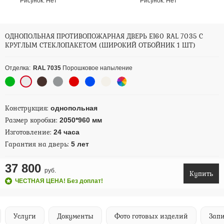
Рисунок:
Нет
Рисунок:
Нет
ОДНОПОЛЬНАЯ ПРОТИВОПОЖАРНАЯ ДВЕРЬ EI60 RAL 7035 С
КРУГЛЫМ СТЕКЛОПАКЕТОМ (ШИРОКИЙ ОТБОЙНИК 1 ШТ)
Отделка:
RAL 7035
Порошковое напыление
Конструкция:
однопольная
Размер коробки:
2050*960 мм
Изготовление:
24 часа
Гарантия на дверь:
5 лет
37 800
руб.
Купить
ЧЕСТНАЯ ЦЕНА! Без доплат!
Услуги
Документы
Фото готовых изделий
Запи