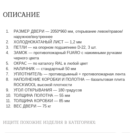
ОПИСАНИЕ
РАЗМЕР ДВЕРИ
—
2050*960 мм, открывание левое/правое/
наружное/внутреннее
ХОЛОДНОКАТАНЫЙ ЛИСТ
—
1,2 мм
ПЕТЛИ
—
на опорном подшипнике D-22, 3 шт.
ЗАМОК
—
противопожарный FUARO с нажимными ручками
черного цвета
ОКРАС
—
по каталогу RAL в любой цвет​​​​​​​
НАЛИЧНИК
—
стандартный 50 мм
УПЛОТНИТЕЛЬ
—
противодымный + противопожарная лента
НАПОЛНЕНИЕ КОРОБКИ И ПОЛОТНА
—
базальтовая плита
ROCKWOOL высокой плотности
УГОЛ ОТКРЫВАНИЯ
—
180 градусов
ТОЛЩИНА ПОЛОТНА
—
55 мм
ТОЛЩИНА КОРОБКИ
—
85 мм
ВЕС ДВЕРИ
—
75 кг
ИЩИТЕ ПОХОЖИЕ ИЗДЕЛИЯ В КАТЕГОРИЯХ: