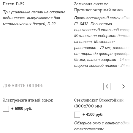
Петли D-22
Замковая система
Противопожарный замок
Три усиленные петли на опорном
подшипнике, выпускаются для
Противопожарный замок «Fuar
металлических дверей, D-22.
FL-0432. Полностью
оцинкованный стальной корпус
Механика не содержит детале
из сплава. Межосевое
расстояние - 72 мм, расстояни
от торца до центра цилиндра -
65 мм, вылет защелки - 14 мм,
ширина лицевой планки - 24 мм.
ДОБАВИТЬ ОПЦИИ:
Электромагнитный замок
Стеклопакет Огнестойкий
(300х700 мм)
+
6000
руб.
+
4500
руб.
Обзорное окно с огнеустойчив
стеклопакетом.