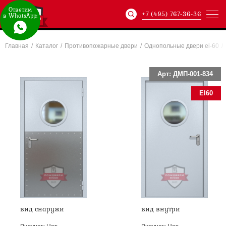
Ответим
+7 (495) 767-36-36
в WhatsApp:
Главная
/
Каталог
/
Противопожарные двери
/
Однопольные двери ei-60
/
Артикул:
ХХХ-xxx-
Арт: ДМП-001-834
EI60
вид снаружи
вид внутри