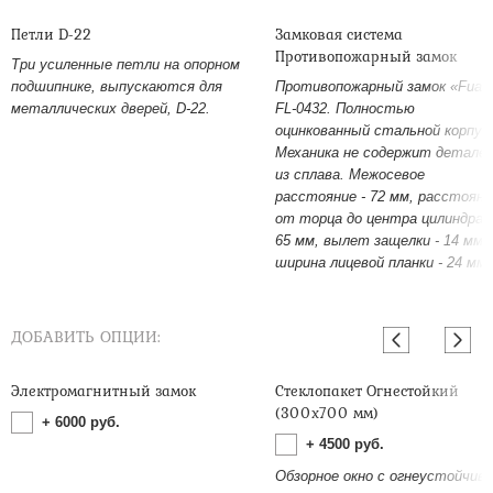
Петли D-22
Замковая система
Противопожарный замок
Три усиленные петли на опорном
подшипнике, выпускаются для
Противопожарный замок «Fuar
металлических дверей, D-22.
FL-0432. Полностью
оцинкованный стальной корпус
Механика не содержит детале
из сплава. Межосевое
расстояние - 72 мм, расстояни
от торца до центра цилиндра -
65 мм, вылет защелки - 14 мм,
ширина лицевой планки - 24 мм.
ДОБАВИТЬ ОПЦИИ:
Электромагнитный замок
Стеклопакет Огнестойкий
(300х700 мм)
+
6000
руб.
+
4500
руб.
Обзорное окно с огнеустойчив