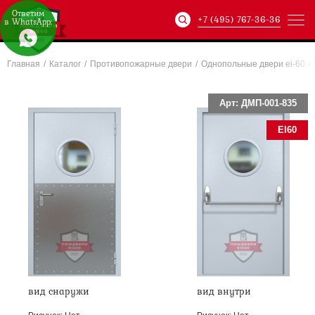
Ответим
+7 (495) 767-36-36
в WhatsApp:
Главная
/
Каталог
/
Противопожарные двери
/
Однопольные двери ei-60
/
Артикул:
ХХХ-xxx-
Арт: ДМП-001-835
EI60
вид снаружи
вид внутри