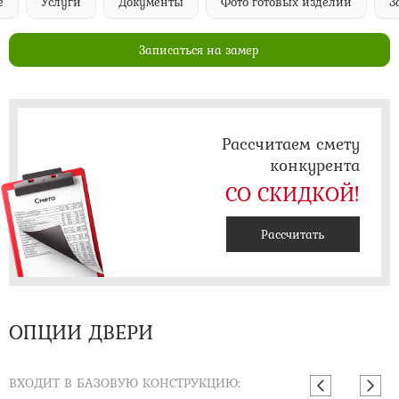
Услуги
Документы
Фото готовых изделий
Запи
Записаться на замер
Рассчитаем смету
конкурента
СО СКИДКОЙ!
Рассчитать
ОПЦИИ ДВЕРИ
ВХОДИТ В БАЗОВУЮ КОНСТРУКЦИЮ: