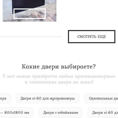
УЗНАТЬ ЦЕНУ
СМОТРЕТЬ ЕЩЕ
Какие двери выбираете?
У нас можно приобрести любые противопожарные
и технические двери на заказ!
вентаря
Двери ei-60 для мусорокамеры
Однопольные
800х1800 мм
Двери с отбойником
Двери ei-60 для п