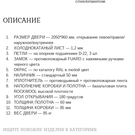
стеклопакетом.
ОПИСАНИЕ
РАЗМЕР ДВЕРИ
—
2050*960 мм, открывание левое/правое/
наружное/внутреннее
ХОЛОДНОКАТАНЫЙ ЛИСТ
—
1,2 мм
ПЕТЛИ
—
на опорном подшипнике D-22, 3 шт.
ЗАМОК
—
противопожарный FUARO с нажимными ручками
черного цвета
ОКРАС
—
по каталогу RAL в любой цвет​​​​​​​
НАЛИЧНИК
—
стандартный 50 мм
УПЛОТНИТЕЛЬ
—
противодымный + противопожарная лента
НАПОЛНЕНИЕ КОРОБКИ И ПОЛОТНА
—
базальтовая плита
ROCKWOOL высокой плотности
УГОЛ ОТКРЫВАНИЯ
—
180 градусов
ТОЛЩИНА ПОЛОТНА
—
60 мм
ТОЛЩИНА КОРОБКИ
—
95 мм
ВЕС ДВЕРИ
—
85 кг
ИЩИТЕ ПОХОЖИЕ ИЗДЕЛИЯ В КАТЕГОРИЯХ: