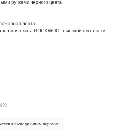
ми ручками черного цвета
пожарная лента
альтовая плита ROCKWOOL высокой плотности
ЯХ:
тическим выпадающим порогом