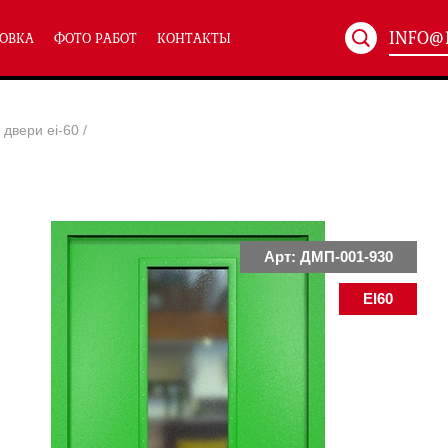
INFO@
ОВКА
ФОТО РАБОТ
КОНТАКТЫ
Артикул:
ХХХ-xxx
двери ei-60
/
ТЕХНИЧЕСКИЕ ДВЕРИ
(586)
(
Однопольные техничес
24)
Полуторные техническ
)
Двупольные техническ
)
Арт: ДМП-001-930
EI60
симальным остеклением eiw-60
и eis-60
их учреждений