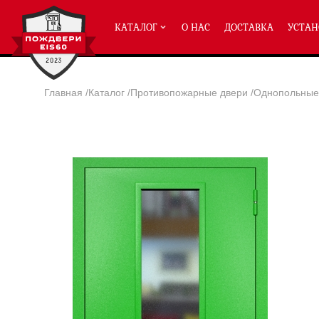
КАТАЛОГ
О НАС
ДОСТАВКА
УСТАН
Главная
/
Каталог
/
Противопожарные двери
/
Однопольные 
ПРОТИВОПОЖАРНЫЕ ДВЕРИ
Однопольные двери ei-60
(2
Полуторные двери ei-60
(204
Двупольные двери ei-60
(158
Глухие двери ei-60
Остекленные двери ei-60
Светопозрачные двери с мак
Двери с отделкой МДФ ei-60
Двери антипаника ei-60
Дымогазонепрницаемые двер
Двери ei-60 с отбойником
Двери ei-60 для медицинск