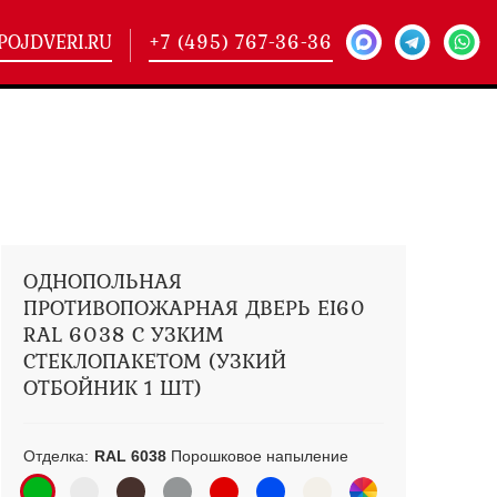
POJDVERI.RU
+7 (495) 767-36-36
-
425)
кие двери
(101)
ие двери
(146)
ие двери
(178)
ОДНОПОЛЬНАЯ
ПРОТИВОПОЖАРНАЯ ДВЕРЬ EI60
RAL 6038 С УЗКИМ
СТЕКЛОПАКЕТОМ (УЗКИЙ
ОТБОЙНИК 1 ШТ)
Отделка:
RAL 6038
Порошковое напыление