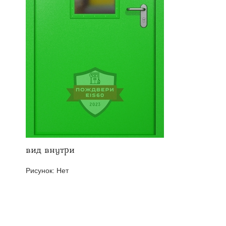
твенных помещений
стыковочным узлом
вид внутри
Рисунок:
Нет