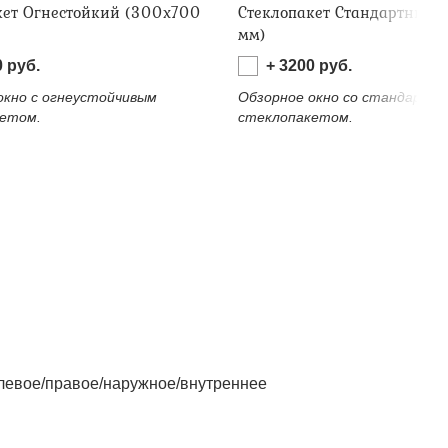
кет Огнестойкий (300х700
Стеклопакет Стандартный 
мм)
0
руб.
+
3200
руб.
окно с огнеустойчивым
Обзорное окно со стандартн
етом.
стеклопакетом.
левое/правое/наружное/внутреннее