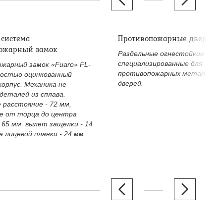
 система
Противопожарные дверные
ожарный замок
Раздельные огнестойкие двер
специализированные для
жарный замок «Fuaro» FL-
противопожарных металличе
ностью оцинкованный
дверей.
корпус. Механика не
деталей из сплава.
 расстояние - 72 мм,
е от торца до центра
 65 мм, вылет защелки - 14
 лицевой планки - 24 мм.