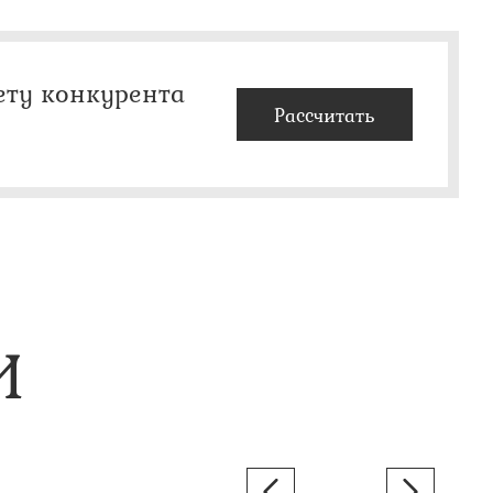
ету конкурента
Рассчитать
И