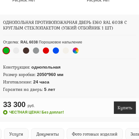
Рисунок:
Нет
Рисунок:
Нет
ОДНОПОЛЬНАЯ ПРОТИВОПОЖАРНАЯ ДВЕРЬ EI60 RAL 6038 С
КРУГЛЫМ СТЕКЛОПАКЕТОМ (УЗКИЙ ОТБОЙНИК 1 ШТ)
Отделка:
RAL 6038
Порошковое напыление
Конструкция:
однопольная
Размер коробки:
2050*960 мм
Изготовление:
24 часа
Гарантия на дверь:
5 лет
33 300
руб.
Купить
ЧЕСТНАЯ ЦЕНА! Без доплат!
Услуги
Документы
Фото готовых изделий
Запи