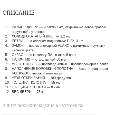
ОПИСАНИЕ
РАЗМЕР ДВЕРИ
—
2050*960 мм, открывание левое/правое/
наружное/внутреннее
ХОЛОДНОКАТАНЫЙ ЛИСТ
—
1,2 мм
ПЕТЛИ
—
на опорном подшипнике D-22, 3 шт.
ЗАМОК
—
противопожарный FUARO с нажимными ручками
черного цвета
ОКРАС
—
по каталогу RAL в любой цвет​​​​​​​
НАЛИЧНИК
—
стандартный 50 мм
УПЛОТНИТЕЛЬ
—
противодымный + противопожарная лента
НАПОЛНЕНИЕ КОРОБКИ И ПОЛОТНА
—
базальтовая плита
ROCKWOOL высокой плотности
УГОЛ ОТКРЫВАНИЯ
—
180 градусов
ТОЛЩИНА ПОЛОТНА
—
55 мм
ТОЛЩИНА КОРОБКИ
—
85 мм
ВЕС ДВЕРИ
—
75 кг
ИЩИТЕ ПОХОЖИЕ ИЗДЕЛИЯ В КАТЕГОРИЯХ: