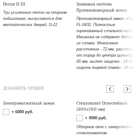
Петли D-22
Замковая система
Противопожарный замок
Три усиленные петли на опорном
подшипнике, выпускаются для
Противопожарный замок «Fuar
металлических дверей, D-22.
FL-0432. Полностью
оцинкованный стальной корпус
Механика не содержит детале
из сплава. Межосевое
расстояние - 72 мм, расстояни
от торца до центра цилиндра -
65 мм, вылет защелки - 14 мм,
ширина лицевой планки - 24 мм.
ДОБАВИТЬ ОПЦИИ:
Электромагнитный замок
Стеклопакет Огнестойкий
(300х700 мм)
+
6000
руб.
+
4500
руб.
Обзорное окно с огнеустойчив
стеклопакетом.