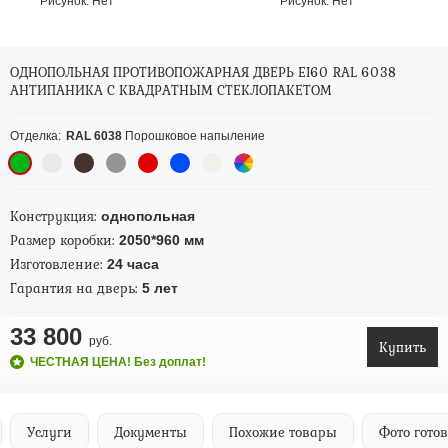
Рисунок:
Нет
Рисунок:
Нет
ОДНОПОЛЬНАЯ ПРОТИВОПОЖАРНАЯ ДВЕРЬ EI60 RAL 6038
АНТИПАНИКА С КВАДРАТНЫМ СТЕКЛОПАКЕТОМ
Отделка:
RAL 6038
Порошковое напыление
Конструкция:
однопольная
Размер коробки:
2050*960 мм
Изготовление:
24 часа
Гарантия на дверь:
5 лет
33 800
руб.
Купить
ЧЕСТНАЯ ЦЕНА! Без доплат!
Услуги
Документы
Похожие товары
Фото гото