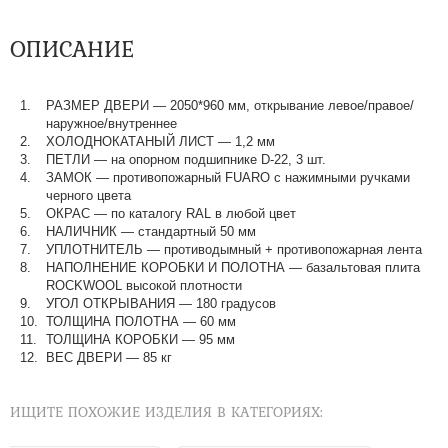
ОПИСАНИЕ
РАЗМЕР ДВЕРИ
—
2050*960 мм, открывание левое/правое/
наружное/внутреннее
ХОЛОДНОКАТАНЫЙ ЛИСТ
—
1,2 мм
ПЕТЛИ
—
на опорном подшипнике D-22, 3 шт.
ЗАМОК
—
противопожарный FUARO с нажимными ручками
черного цвета
ОКРАС
—
по каталогу RAL в любой цвет​​​​​​​
НАЛИЧНИК
—
стандартный 50 мм
УПЛОТНИТЕЛЬ
—
противодымный + противопожарная лента
НАПОЛНЕНИЕ КОРОБКИ И ПОЛОТНА
—
базальтовая плита
ROCKWOOL высокой плотности
УГОЛ ОТКРЫВАНИЯ
—
180 градусов
ТОЛЩИНА ПОЛОТНА
—
60 мм
ТОЛЩИНА КОРОБКИ
—
95 мм
ВЕС ДВЕРИ
—
85 кг
ИЩИТЕ ПОХОЖИЕ ИЗДЕЛИЯ В КАТЕГОРИЯХ: