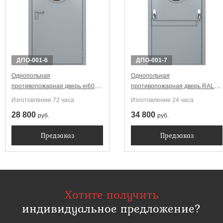
ДПО-001-6
ДПО-001-7
Однопольная
Однопольная
противопожарная дверь ei60
противопожарная дверь RAL
RAL 7040 с круглым
7040 ei60 Антипаника с круглым
Изготовление 72 часа
Изготовление 24 часа
стеклопакетом
стеклопакетом
28 800
34 800
руб.
руб.
Предзаказ
Предзаказ
Хотите получить
индивидуальное предложение?