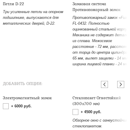
Петли D-22
Замковая система
Противопожарный замок
Три усиленные петли на опорном
подшипнике, выпускаются для
Противопожарный замок «Fuar
металлических дверей, D-22.
FL-0432. Полностью
оцинкованный стальной корпус
Механика не содержит детале
из сплава. Межосевое
расстояние - 72 мм, расстояни
от торца до центра цилиндра -
65 мм, вылет защелки - 14 мм,
ширина лицевой планки - 24 мм.
ДОБАВИТЬ ОПЦИИ:
Электромагнитный замок
Стеклопакет Огнестойкий
(300х700 мм)
+
6000
руб.
+
4500
руб.
Обзорное окно с огнеустойчив
стеклопакетом.