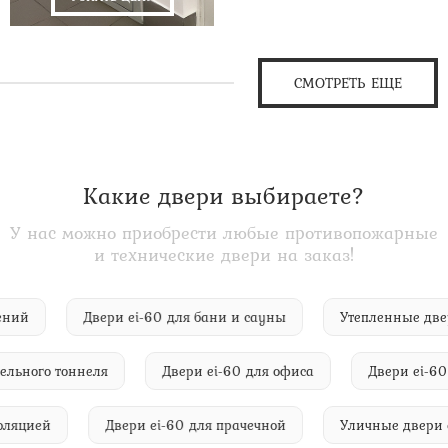
СМОТРЕТЬ ЕЩЕ
Какие двери выбираете?
У нас можно приобрести любые противопожарные
и технические двери на заказ!
омещений
Двери ei-60 для бани и сауны
Утепленные
ного тоннеля
Двери ei-60 для офиса
Двери ei-60 для
укоизоляцией
Двери ei-60 для прачечной
Уличные дв