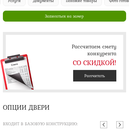
Услуги
Документы
Похожие товары
Фото гото
Записаться на замер
Рассчитаем смету
конкурента
СО СКИДКОЙ!
Рассчитать
ОПЦИИ ДВЕРИ
ВХОДИТ В БАЗОВУЮ КОНСТРУКЦИЮ: