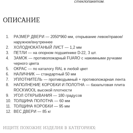
стеклопакетом.
ОПИСАНИЕ
РАЗМЕР ДВЕРИ
—
2050*960 мм, открывание левое/правое/
наружное/внутреннее
ХОЛОДНОКАТАНЫЙ ЛИСТ
—
1,2 мм
ПЕТЛИ
—
на опорном подшипнике D-22, 3 шт.
ЗАМОК
—
противопожарный FUARO с нажимными ручками
черного цвета
ОКРАС
—
по каталогу RAL в любой цвет​​​​​​​
НАЛИЧНИК
—
стандартный 50 мм
УПЛОТНИТЕЛЬ
—
противодымный + противопожарная лента
НАПОЛНЕНИЕ КОРОБКИ И ПОЛОТНА
—
базальтовая плита
ROCKWOOL высокой плотности
УГОЛ ОТКРЫВАНИЯ
—
180 градусов
ТОЛЩИНА ПОЛОТНА
—
60 мм
ТОЛЩИНА КОРОБКИ
—
95 мм
ВЕС ДВЕРИ
—
85 кг
ИЩИТЕ ПОХОЖИЕ ИЗДЕЛИЯ В КАТЕГОРИЯХ: