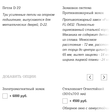
Петли D-22
Замковая система
Противопожарный замок
Три усиленные петли на опорном
подшипнике, выпускаются для
Противопожарный замок «Fuar
металлических дверей, D-22.
FL-0432. Полностью
оцинкованный стальной корпус
Механика не содержит детале
из сплава. Межосевое
расстояние - 72 мм, расстояни
от торца до центра цилиндра -
65 мм, вылет защелки - 14 мм,
ширина лицевой планки - 24 мм.
ДОБАВИТЬ ОПЦИИ:
Электромагнитный замок
Стеклопакет Огнестойкий
(300х700 мм)
+
6000
руб.
+
4500
руб.
Обзорное окно с огнеустойчив