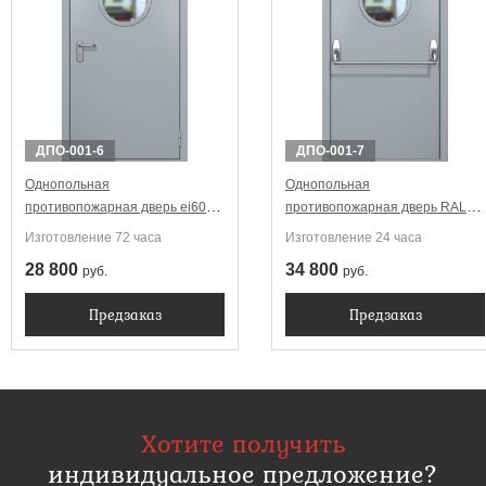
ДПО-001-6
ДПО-001-7
Однопольная
Однопольная
противопожарная дверь ei60
противопожарная дверь RAL
RAL 7040 с круглым
7040 ei60 Антипаника с круглым
Изготовление 72 часа
Изготовление 24 часа
стеклопакетом
стеклопакетом
28 800
34 800
руб.
руб.
Предзаказ
Предзаказ
Хотите получить
индивидуальное предложение?