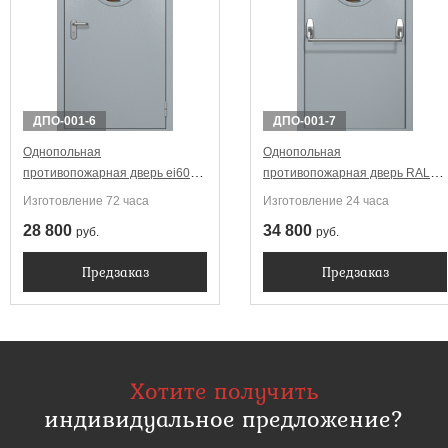
ДПО-001-6
ДПО-001-7
Однопольная
Однопольная
противопожарная дверь ei60
противопожарная дверь RAL
RAL 7040 с круглым
7040 ei60 Антипаника с круглым
Изготовление 72 часа
Изготовление 24 часа
стеклопакетом
стеклопакетом
28 800
34 800
руб.
руб.
Предзаказ
Предзаказ
Хотите получить
индивидуальное предложение?