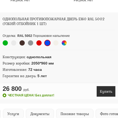
Рисунок:
Нет
Рисунок:
Нет
ОДНОПОЛЬНАЯ ПРОТИВОПОЖАРНАЯ ДВЕРЬ EI60 RAL 5002
(УЗКИЙ ОТБОЙНИК 1 ШТ)
Отделка:
RAL 5002
Порошковое напыление
Конструкция:
однопольная
Размер коробки:
2050*960 мм
Изготовление:
72 часа
Гарантия на дверь:
5 лет
26 800
руб.
Купить
ЧЕСТНАЯ ЦЕНА! Без доплат!
Услуги
Документы
Похожие товары
Фото гото