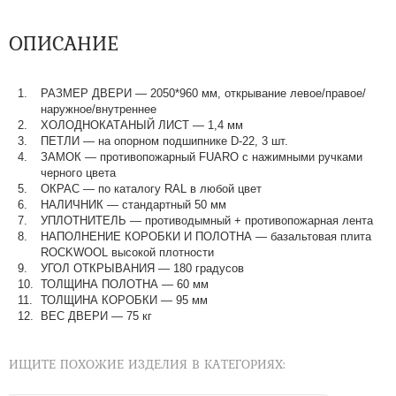
ОПИСАНИЕ
РАЗМЕР ДВЕРИ
—
2050*960 мм, открывание левое/правое/
наружное/внутреннее
ХОЛОДНОКАТАНЫЙ ЛИСТ
—
1,4 мм
ПЕТЛИ
—
на опорном подшипнике D-22, 3 шт.
ЗАМОК
—
противопожарный FUARO с нажимными ручками
черного цвета
ОКРАС
—
по каталогу RAL в любой цвет​​​​​​​
НАЛИЧНИК
—
стандартный 50 мм
УПЛОТНИТЕЛЬ
—
противодымный + противопожарная лента
НАПОЛНЕНИЕ КОРОБКИ И ПОЛОТНА
—
базальтовая плита
ROCKWOOL высокой плотности
УГОЛ ОТКРЫВАНИЯ
—
180 градусов
ТОЛЩИНА ПОЛОТНА
—
60 мм
ТОЛЩИНА КОРОБКИ
—
95 мм
ВЕС ДВЕРИ
—
75 кг
ИЩИТЕ ПОХОЖИЕ ИЗДЕЛИЯ В КАТЕГОРИЯХ: