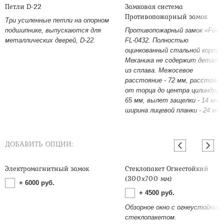
Петли D-22
Замковая система
Противопожарный замок
Три усиленные петли на опорном
подшипнике, выпускаются для
Противопожарный замок «Fuar
металлических дверей, D-22.
FL-0432. Полностью
оцинкованный стальной корпус
Механика не содержит детале
из сплава. Межосевое
расстояние - 72 мм, расстояни
от торца до центра цилиндра -
65 мм, вылет защелки - 14 мм,
ширина лицевой планки - 24 мм.
ДОБАВИТЬ ОПЦИИ:
Электромагнитный замок
Стеклопакет Огнестойкий
(300х700 мм)
+
6000
руб.
+
4500
руб.
Обзорное окно с огнеустойчив
стеклопакетом.