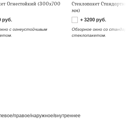
кет Огнестойкий (300х700
Стеклопакет Стандартный 
мм)
0
руб.
+
3200
руб.
окно с огнеустойчивым
Обзорное окно со стандартн
етом.
стеклопакетом.
левое/правое/наружное/внутреннее