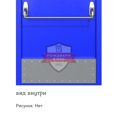
твенных помещений
стыковочным узлом
вид внутри
Рисунок:
Нет