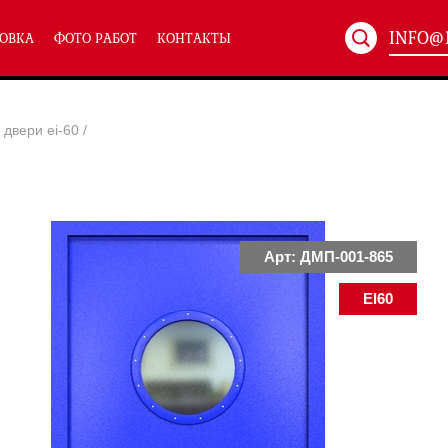
INFO@
ОВКА
ФОТО РАБОТ
КОНТАКТЫ
Артикул:
ХХХ-xxx
двери ei-60
/
ТЕХНИЧЕСКИЕ ДВЕРИ
(586)
(
Однопольные техничес
24)
Полуторные техническ
)
Двупольные техническ
)
Арт: ДМП-001-865
EI60
симальным остеклением eiw-60
и eis-60
их учреждений