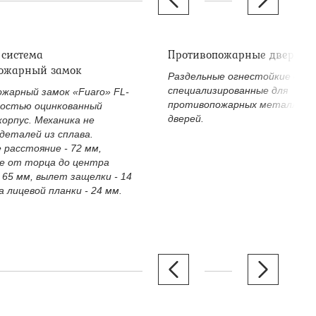
 система
Противопожарные дверные
ожарный замок
Раздельные огнестойкие двер
специализированные для
жарный замок «Fuaro» FL-
противопожарных металличе
ностью оцинкованный
дверей.
корпус. Механика не
деталей из сплава.
 расстояние - 72 мм,
е от торца до центра
 65 мм, вылет защелки - 14
 лицевой планки - 24 мм.