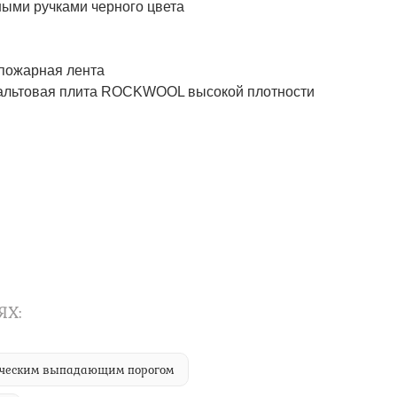
ми ручками черного цвета
пожарная лента
альтовая плита ROCKWOOL высокой плотности
ЯХ:
тическим выпадающим порогом