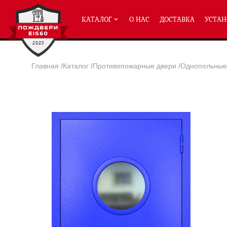
КАТАЛОГ
О НАС
ДОСТАВКА
УСТАН
Главная
/
Каталог
/
Противопожарные двери
/
Однопольные 
ПРОТИВОПОЖАРНЫЕ ДВЕРИ
Однопольные двери ei-60
(2
Полуторные двери ei-60
(204
Двупольные двери ei-60
(158
Глухие двери ei-60
Остекленные двери ei-60
Светопозрачные двери с мак
Двери с отделкой МДФ ei-60
Двери антипаника ei-60
Дымогазонепрницаемые двер
Двери ei-60 с отбойником
Двери ei-60 для медицинск