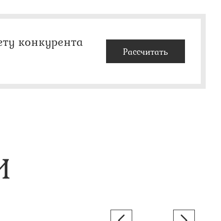
ету конкурента
Рассчитать
И