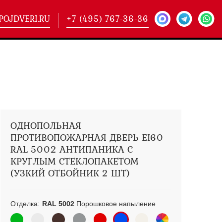
POJDVERI.RU
+7 (495) 767-36-36
-
425)
кие двери
(101)
ие двери
(146)
ие двери
(178)
ОДНОПОЛЬНАЯ
ПРОТИВОПОЖАРНАЯ ДВЕРЬ EI60
RAL 5002 АНТИПАНИКА С
КРУГЛЫМ СТЕКЛОПАКЕТОМ
(УЗКИЙ ОТБОЙНИК 2 ШТ)
Отделка:
RAL 5002
Порошковое напыление