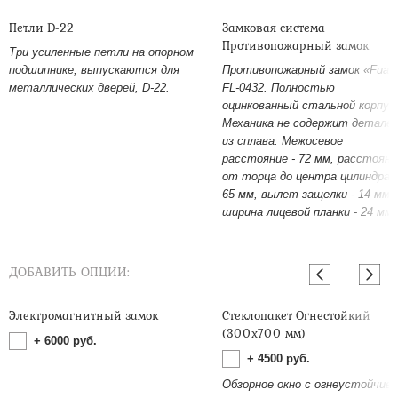
Петли D-22
Замковая система
Противопожарный замок
Три усиленные петли на опорном
подшипнике, выпускаются для
Противопожарный замок «Fuar
металлических дверей, D-22.
FL-0432. Полностью
оцинкованный стальной корпус
Механика не содержит детале
из сплава. Межосевое
расстояние - 72 мм, расстояни
от торца до центра цилиндра -
65 мм, вылет защелки - 14 мм,
ширина лицевой планки - 24 мм.
ДОБАВИТЬ ОПЦИИ:
Электромагнитный замок
Стеклопакет Огнестойкий
(300х700 мм)
+
6000
руб.
+
4500
руб.
Обзорное окно с огнеустойчив