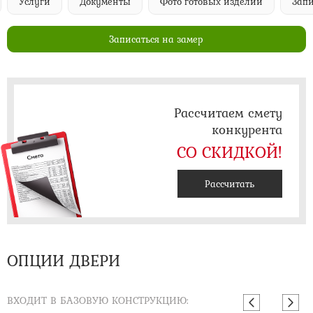
Услуги
Документы
Фото готовых изделий
Запи
Записаться на замер
Рассчитаем смету
конкурента
СО СКИДКОЙ!
Рассчитать
ОПЦИИ ДВЕРИ
ВХОДИТ В БАЗОВУЮ КОНСТРУКЦИЮ: