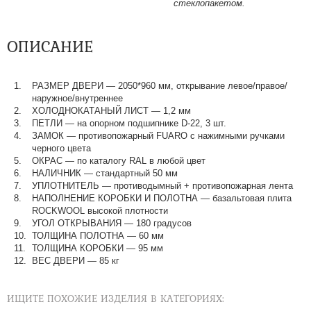
стеклопакетом.
ОПИСАНИЕ
РАЗМЕР ДВЕРИ
—
2050*960 мм, открывание левое/правое/
наружное/внутреннее
ХОЛОДНОКАТАНЫЙ ЛИСТ
—
1,2 мм
ПЕТЛИ
—
на опорном подшипнике D-22, 3 шт.
ЗАМОК
—
противопожарный FUARO с нажимными ручками
черного цвета
ОКРАС
—
по каталогу RAL в любой цвет​​​​​​​
НАЛИЧНИК
—
стандартный 50 мм
УПЛОТНИТЕЛЬ
—
противодымный + противопожарная лента
НАПОЛНЕНИЕ КОРОБКИ И ПОЛОТНА
—
базальтовая плита
ROCKWOOL высокой плотности
УГОЛ ОТКРЫВАНИЯ
—
180 градусов
ТОЛЩИНА ПОЛОТНА
—
60 мм
ТОЛЩИНА КОРОБКИ
—
95 мм
ВЕС ДВЕРИ
—
85 кг
ИЩИТЕ ПОХОЖИЕ ИЗДЕЛИЯ В КАТЕГОРИЯХ: