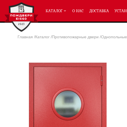
КАТАЛОГ
О НАС
ДОСТАВКА
УСТАН
Главная
/
Каталог
/
Противопожарные двери
/
Однопольные 
ПРОТИВОПОЖАРНЫЕ ДВЕРИ
Однопольные двери ei-60
(2
Полуторные двери ei-60
(204
Двупольные двери ei-60
(158
Глухие двери ei-60
Остекленные двери ei-60
Светопозрачные двери с мак
Двери с отделкой МДФ ei-60
Двери антипаника ei-60
Дымогазонепрницаемые двер
Двери ei-60 с отбойником
Двери ei-60 для медицинск