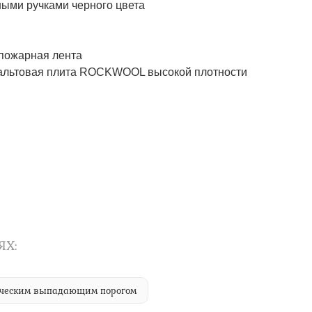
ми ручками черного цвета
пожарная лента
альтовая плита ROCKWOOL высокой плотности
ЯХ:
тическим выпадающим порогом