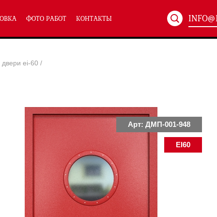
INFO@
ОВКА
ФОТО РАБОТ
КОНТАКТЫ
Артикул:
ХХХ-xxx
двери ei-60
/
ТЕХНИЧЕСКИЕ ДВЕРИ
(586)
(
Однопольные техничес
24)
Полуторные техническ
)
Двупольные техническ
)
Арт: ДМП-001-948
EI60
симальным остеклением eiw-60
и eis-60
их учреждений