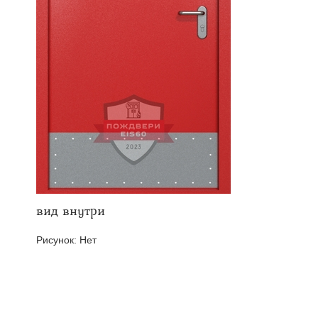
твенных помещений
стыковочным узлом
вид внутри
Рисунок:
Нет