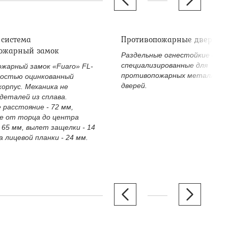
 система
Противопожарные дверные
ожарный замок
Раздельные огнестойкие двер
специализированные для
жарный замок «Fuaro» FL-
противопожарных металличе
ностью оцинкованный
дверей.
корпус. Механика не
деталей из сплава.
 расстояние - 72 мм,
е от торца до центра
 65 мм, вылет защелки - 14
 лицевой планки - 24 мм.