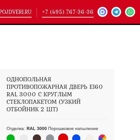
POJDVERI.RU
+7 (495) 767-36-36
-
425)
кие двери
(101)
ие двери
(146)
ие двери
(178)
ОДНОПОЛЬНАЯ
ПРОТИВОПОЖАРНАЯ ДВЕРЬ EI60
RAL 3000 С КРУГЛЫМ
СТЕКЛОПАКЕТОМ (УЗКИЙ
ОТБОЙНИК 2 ШТ)
Отделка:
RAL 3000
Порошковое напыление