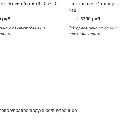
кет Огнестойкий (300х700
Стеклопакет Стандартный 
мм)
0
руб.
+
3200
руб.
окно с огнеустойчивым
Обзорное окно со стандартн
етом.
стеклопакетом.
левое/правое/наружное/внутреннее