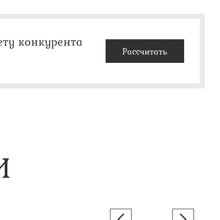
ету конкурента
Рассчитать
И